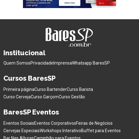
Institucional
Quem Somos
Privacidade
Imprensa
Whatsapp BaresSP
Cursos BaresSP
Primeira página
Curso Bartender
Curso Barista
Curso Cerveja
Curso Garçom
Curso Gestão
BaresSP Eventos
Eventos Sociais
Eventos Corporativos
Feiras de Negócios
Cervejas Especiais
Workshops Interativo
Buffet para Eventos
Bar Nas Alturas
Caminhão para Eventos