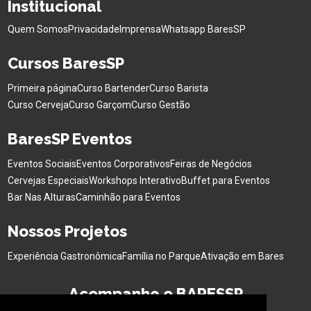
Institucional
Quem Somos
Privacidade
Imprensa
Whatsapp BaresSP
Cursos BaresSP
Primeira página
Curso Bartender
Curso Barista
Curso Cerveja
Curso Garçom
Curso Gestão
BaresSP Eventos
Eventos Sociais
Eventos Corporativos
Feiras de Negócios
Cervejas Especiais
Workshops Interativo
Buffet para Eventos
Bar Nas Alturas
Caminhão para Eventos
Nossos Projetos
Experiência Gastronômica
Família no Parque
Ativação em Bares
Acompanhe o BARESSP