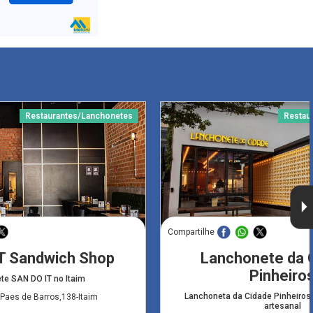
Restaurantes/Lanchonetes
Restau
Compartilhe
T Sandwich Shop
Lanchonete da C
Pinheiro
te SAN DO IT no Itaim
Lanchoneta da Cidade Pinheiro
Paes de Barros,138-Itaim
artesanal