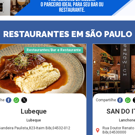
RESTAURANTES EM SÃO PAULO
Restaurantes/Bar e Restaurante
lhe
Compartilhe
Lubeque
SAN DO I
Lubeque
Lanchone
andeira Paulista,823-Itaim Bibi,04532-012
Rua Doutor Renato 
Bibi,04530000