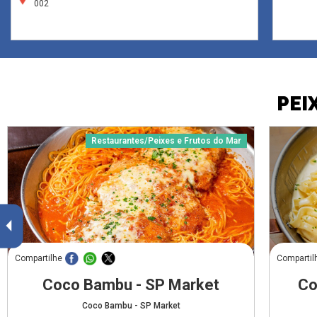
002
PEI
Restaurantes/Peixes e Frutos do Mar
Compartilhe
Compartil
Coco Bambu - SP Market
Co
Coco Bambu - SP Market