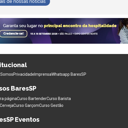
s de nossas notícias
titucional
 Somos
Privacidade
Imprensa
Whatsapp BaresSP
sos BaresSP
ra página
Curso Bartender
Curso Barista
Cerveja
Curso Garçom
Curso Gestão
esSP Eventos