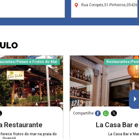
Rua Coropés,51-Pinheiros,05426
AULO
aurantes/Peixes e Frutos do Mar
Restaurantes/Peix
Compartilhe
a Restaurante
La Casa Bar e
oferece frutos do mar na praia do
La Casa Bar e Ma
Guarujá