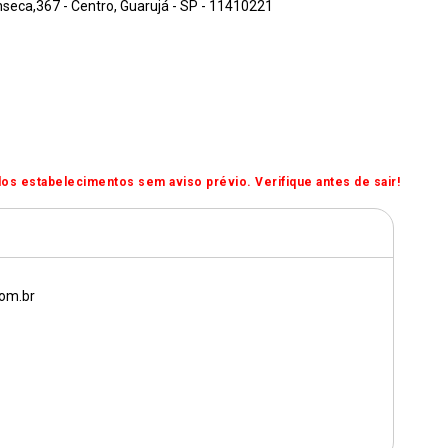
eca,367 - Centro, Guarujá - SP - 11410221
os estabelecimentos sem aviso prévio. Verifique antes de sair!
om.br