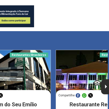
Restaurantes/Brasileiros
Resta
Compartilhe
m do Seu Emílio
Restaurante Re