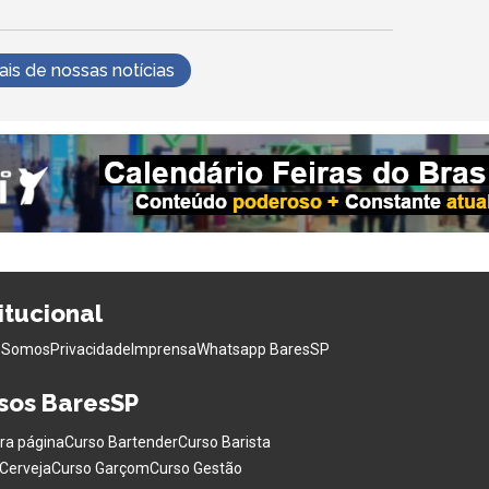
s de nossas notícias
titucional
 Somos
Privacidade
Imprensa
Whatsapp BaresSP
sos BaresSP
ra página
Curso Bartender
Curso Barista
Cerveja
Curso Garçom
Curso Gestão