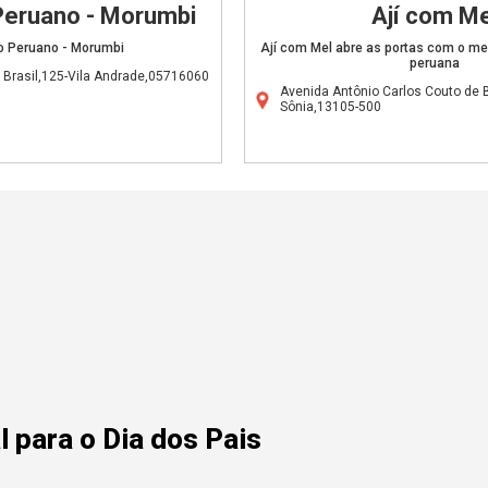
Peruano - Morumbi
Ají com Me
o Peruano - Morumbi
Ají com Mel abre as portas com o me
peruana
 Brasil,125-Vila Andrade,05716060
Avenida Antônio Carlos Couto de B
Sônia,13105-500
 para o Dia dos Pais