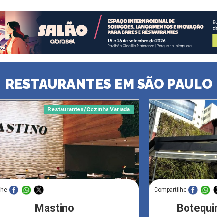
RESTAURANTES EM SÃO PAULO
Restaurantes/Cozinha Variada
lhe
Compartilhe
Mastino
Botequi