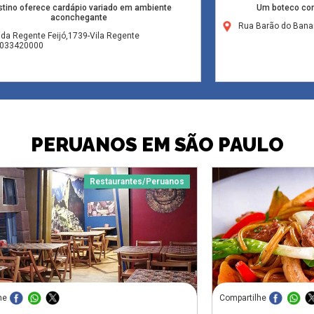
tino oferece cardápio variado em ambiente
Um boteco com
aconchegante
Rua Barão do Bana
da Regente Feijó,1739-Vila Regente
ó,033420000
PERUANOS EM SÃO PAULO
Restaurantes/Peruanos
he
Compartilhe