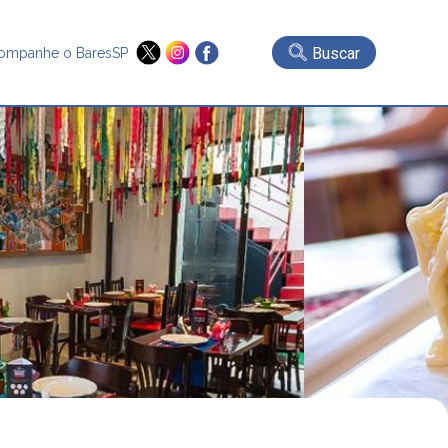
Buscar
ompanhe o BaresSP