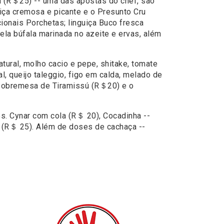
a (R＄25) -- uma das apostas do chef, são
uiça cremosa e picante e o Presunto Cru
cionais Porchetas; linguiça Buco fresca
ela búfala marinada no azeite e ervas, além
ural, molho cacio e pepe, shitake, tomate
, queijo taleggio, figo em calda, melado de
a sobremesa de Tiramissú (R＄20) e o
s. Cynar com cola (R＄ 20), Cocadinha --
a (R＄ 25). Além de doses de cachaça --