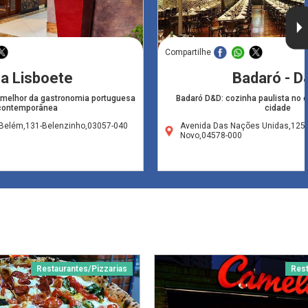
Compartilhe
a Lisboete
Badaró - D
 melhor da gastronomia portuguesa
Badaró D&D: cozinha paulista no c
contemporânea
cidade
 Belém,131-Belenzinho,03057-040
Avenida Das Nações Unidas,1255
Novo,04578-000
Restaurantes/Pizzarias
Rest