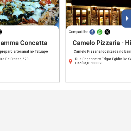
Compartilhe
 Mamma Concetta
Camelo Pizzaria - H
e preparo artesanal no Tatuapé
Camelo Pizzaria localizada no bair
ra De Freitas,629-
Rua Engenheiro Edgar Egídio De S
Cecília,01233020