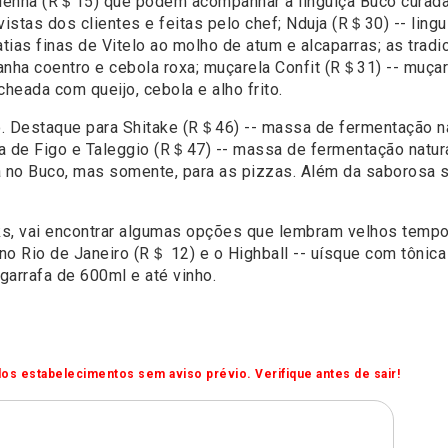
 lenha (R＄15) que podem acompanhar a linguiça Buco curad
stas dos clientes e feitas pelo chef; Nduja (R＄30) -- ling
tias finas de Vitelo ao molho de atum e alcaparras; as tradi
nha coentro e cebola roxa; muçarela Confit (R＄31) -- muçar
eada com queijo, cebola e alho frito.
. Destaque para Shitake (R＄46) -- massa de fermentação nat
a de Figo e Taleggio (R＄47) -- massa de fermentação natural
nua no Buco, mas somente, para as pizzas. Além da saboros
nks, vai encontrar algumas opções que lembram velhos tempo
no Rio de Janeiro (R＄ 12) e o Highball -- uísque com tônic
arrafa de 600ml e até vinho.
os estabelecimentos sem aviso prévio. Verifique antes de sair!