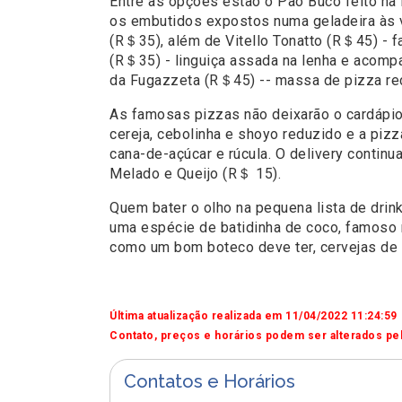
Entre as opções estão o Pão Buco feito na
os embutidos expostos numa geladeira às vi
(R＄35), além de Vitello Tonatto (R＄45) - fa
(R＄35) - linguiça assada na lenha e acompa
da Fugazzeta (R＄45) -- massa de pizza rech
As famosas pizzas não deixarão o cardápio
cereja, cebolinha e shoyo reduzido e a pizz
cana-de-açúcar e rúcula. O delivery conti
Melado e Queijo (R＄ 15).
Quem bater o olho na pequena lista de dri
uma espécie de batidinha de coco, famoso 
como um bom boteco deve ter, cervejas de g
Última atualização realizada em 11/04/2022 11:24:59
Contato, preços e horários podem ser alterados pel
Contatos e Horários