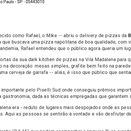
ão Paulo - SP - 05443010
cido como Rafael, o Mike -- abriu o delivery de pizzas da
B
ena que buscava uma pizza napolitana de boa qualidade, com
ndemia, Rafael entendeu que o público agora queria um lugar
 portas da sua dark kitchen de pizzas na Vila Madalena par
aro na decoração: mesas simples, grafite bem feito na pare
uma cerveja de garrafa -- aliás, é isso que público que sen
importante pelo Piselli Sud onde conseguiu prêmios import
ta gastronomia, dada as técnicas empregadas que garantem 
alena era - reduto de lugares mais despojados onde as pes
. Aqui as pessoas se sentirão à vontade e vão desfrutar de