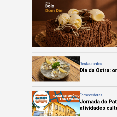
Restaurantes
Dia da Ostra: 
Fornecedores
Jornada do Pa
atividades cul