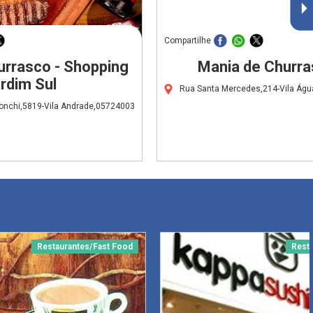
Compartilhe
urrasco - Shopping
Mania de Churr
rdim Sul
Rua Santa Mercedes,214-Vila Ág
ronchi,5819-Vila Andrade,05724003
Restaurantes/Fast Food
Rest