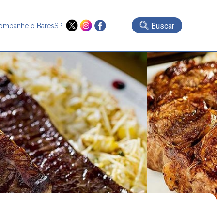
Buscar
ompanhe o BaresSP