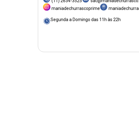
(11) 2634-3525
sac@maniadechurrasco
maniadechurrascoprime
maniadechurra
Segunda a Domingo das 11h às 22h