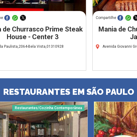
he
Compartilhe
 de Churrasco Prime Steak
Mania de Ch
House - Center 3
Ja
da Paulista,2064-Bela Vista,01310928
Avenida Giovanni G
RESTAURANTES EM SÃO PAULO
Restaurantes/Cozinha Contemporânea