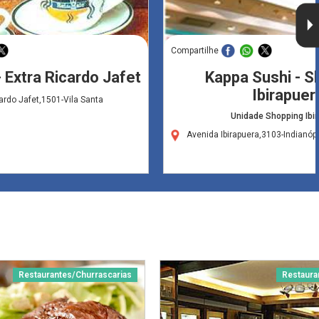
Compartilhe
 Extra Ricardo Jafet
Kappa Sushi - S
Ibirapuer
ardo Jafet,1501-Vila Santa
Unidade Shopping Ibi
Avenida Ibirapuera,3103-Indianó
Restaurantes/Churrascarias
Restaura