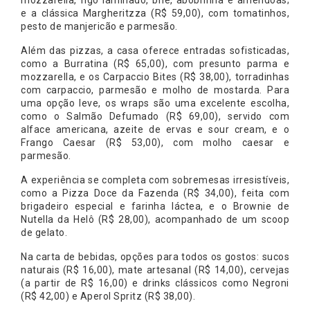
mozzarella, figo laminado, brie, abobrinha e amêndoas;
e a clássica Margheritzza (R$ 59,00), com tomatinhos,
pesto de manjericão e parmesão.
Além das pizzas, a casa oferece entradas sofisticadas,
como a Burratina (R$ 65,00), com presunto parma e
mozzarella, e os Carpaccio Bites (R$ 38,00), torradinhas
com carpaccio, parmesão e molho de mostarda. Para
uma opção leve, os wraps são uma excelente escolha,
como o Salmão Defumado (R$ 69,00), servido com
alface americana, azeite de ervas e sour cream, e o
Frango Caesar (R$ 53,00), com molho caesar e
parmesão.
A experiência se completa com sobremesas irresistíveis,
como a Pizza Doce da Fazenda (R$ 34,00), feita com
brigadeiro especial e farinha láctea, e o Brownie de
Nutella da Helô (R$ 28,00), acompanhado de um scoop
de gelato.
Na carta de bebidas, opções para todos os gostos: sucos
naturais (R$ 16,00), mate artesanal (R$ 14,00), cervejas
(a partir de R$ 16,00) e drinks clássicos como Negroni
(R$ 42,00) e Aperol Spritz (R$ 38,00).