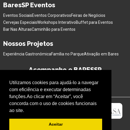
BaresSP Eventos
Eventos Sociais
Eventos Corporativos
Feiras de Negócios
Cervejas Especiais
Workshops Interativo
Buffet para Eventos
Bar Nas Alturas
Caminhão para Eventos
Nossos Projetos
Experiência Gastronômica
Família no Parque
Ativação em Bares
Acompanhe o BARESSP
Utilizamos cookies para ajudá-lo a navegar
com eficiência e executar determinadas
funções.Ao clicar em “Aceitar”, você
concorda com o uso de cookies funcionais
ao site.
Aceitar