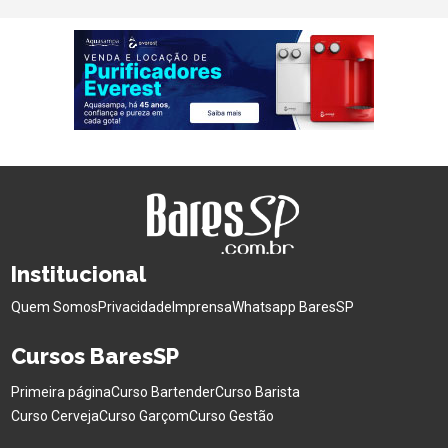
Institucional
Quem Somos
Privacidade
Imprensa
Whatsapp BaresSP
Cursos BaresSP
Primeira página
Curso Bartender
Curso Barista
Curso Cerveja
Curso Garçom
Curso Gestão