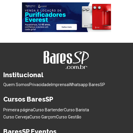
Institucional
Quem Somos
Privacidade
Imprensa
Whatsapp BaresSP
Cursos BaresSP
Primeira página
Curso Bartender
Curso Barista
Curso Cerveja
Curso Garçom
Curso Gestão
BaresSP Eventos