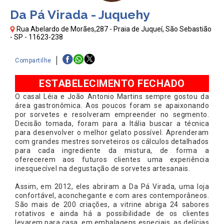
Da Pá Virada - Juquehy
Rua Abelardo de Morães,287 - Praia de Juqueí, São Sebastião
- SP - 11623-238
Compartilhe
ESTABELECIMENTO FECHADO
O casal Léia e João Antonio Martins sempre gostou da
área gastronômica. Aos poucos foram se apaixonando
por sorvetes e resolveram empreender no segmento.
Decisão tomada, foram para a Itália buscar a técnica
para desenvolver o melhor gelato possível. Aprenderam
com grandes mestres sorveteiros os cálculos detalhados
para cada ingrediente da mistura, de forma a
oferecerem aos futuros clientes uma experiência
inesquecível na degustação de sorvetes artesanais.
Assim, em 2012, eles abriram a Da Pá Virada, uma loja
confortável, aconchegante e com ares contemporâneos.
São mais de 200 criações, a vitrine abriga 24 sabores
rotativos e ainda há a possibilidade de os clientes
levarem para casa, em embalagens especiais, as delícias