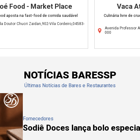
oé Food - Market Place
Vaca At
ood aposta na fast-food de comida saudável
Culinária livre de c
a Doutor Chucri Zaidan,902-Vila Cordeiro,04583-
Avenida Professor 
000
NOTÍCIAS BARESSP
Últimas Notícias de Bares e Restaurantes
Fornecedores
Sodiê Doces lança bolo especial