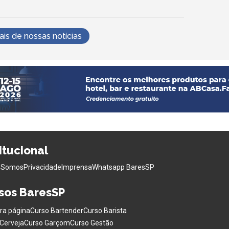
s de nossas notícias
titucional
 Somos
Privacidade
Imprensa
Whatsapp BaresSP
sos BaresSP
ra página
Curso Bartender
Curso Barista
Cerveja
Curso Garçom
Curso Gestão