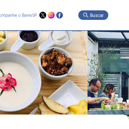
Buscar
ompanhe o BaresSP