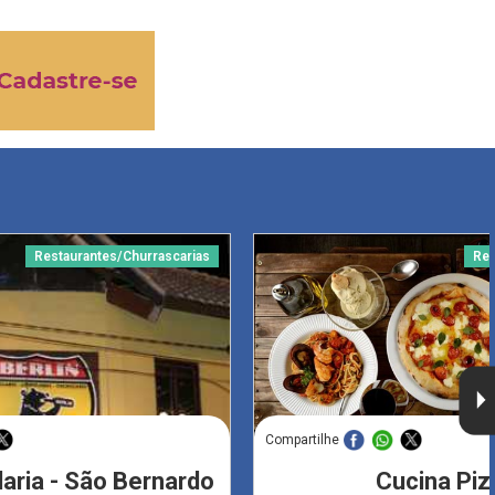
Restaurantes/Churrascarias
Res
Compartilhe
laria - São Bernardo
Cucina Piz