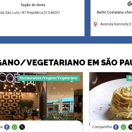
d
Feijão do Norte
Berlin Costelaria ofe
ida São Luís,187-República,01046001
Avenida Kennedy,5
GANO/VEGETARIANO EM SÃO PA
Restaurantes/Vegano/Vegetariano
R
he
Compartilhe