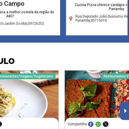
o Campo
Cucina Pizza oferece cardápio va
Panamby
rece a melhor costela da região do
ABC!
Rua Deputado João Sussumu Hira
Panamby,05715010
10-Jardim Do Mar,09726252
ULO
estaurantes/Vegano/Vegetariano
Restaurantes/V
Compartilhe