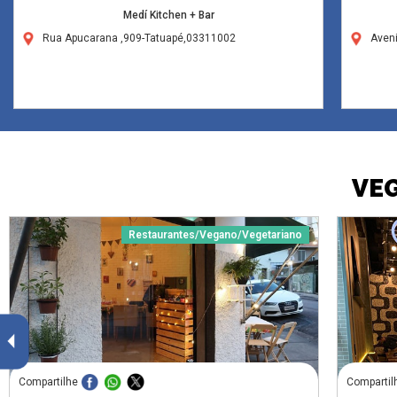
Medí Kitchen + Bar
Rua Apucarana ,909-Tatuapé,03311002
Aven
VE
Restaurantes/Vegano/Vegetariano
Compartilhe
Compartil