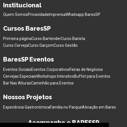
Institucional
Quem Somos
Privacidade
Imprensa
Whatsapp BaresSP
Cursos BaresSP
Primeira página
Curso Bartender
Curso Barista
Curso Cerveja
Curso Garçom
Curso Gestão
BaresSP Eventos
Eventos Sociais
Eventos Corporativos
Feiras de Negócios
Cervejas Especiais
Workshops Interativo
Buffet para Eventos
Bar Nas Alturas
Caminhão para Eventos
Nossos Projetos
Experiência Gastronômica
Família no Parque
Ativação em Bares
Acompanhe o BARESSP