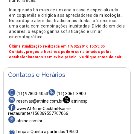
humorísticas.
Inaugurado há mais de um ano a casa é especializada
em coquetéis e dirigida aos apreciadores da
mixologia
.
No cardápio além dos tradicionais drinks, oferecemos
uma carta com combinações inusitadas. Dividido em dois
andares, o espaço ganha sofisticação e um ar
cinematográfico.
Última atualização realizada em 17/02/2016 15:55:05
Contato, preços e horários podem ser alterados pelos
estabelecimentos sem aviso prévio. Verifique antes de sair!
Contatos e Horários
(11) 97800-4053
(11) 3061-3900
reservas@atnine.com.br
atninesp
www.At-Nine-Cocktail-Bar-e-
restaurante/156369557707066
atnine.com.br
Terça a Quinta a partir das 19h00