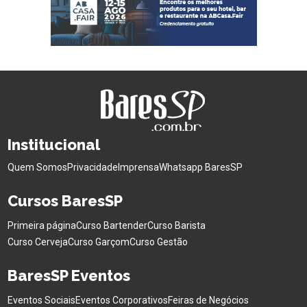
Institucional
Quem Somos
Privacidade
Imprensa
Whatsapp BaresSP
Cursos BaresSP
Primeira página
Curso Bartender
Curso Barista
Curso Cerveja
Curso Garçom
Curso Gestão
BaresSP Eventos
Eventos Sociais
Eventos Corporativos
Feiras de Negócios