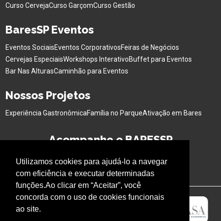
Curso Cerveja
Curso Garçom
Curso Gestão
BaresSP Eventos
Eventos Sociais
Eventos Corporativos
Feiras de Negócios
Cervejas Especiais
Workshops Interativo
Buffet para Eventos
Bar Nas Alturas
Caminhão para Eventos
Nossos Projetos
Experiência Gastronômica
Família no Parque
Ativação em Bares
Acompanhe o BARESSP
Utilizamos cookies para ajudá-lo a navegar
com eficiência e executar determinadas
funções.Ao clicar em “Aceitar”, você
concorda com o uso de cookies funcionais
ao site.