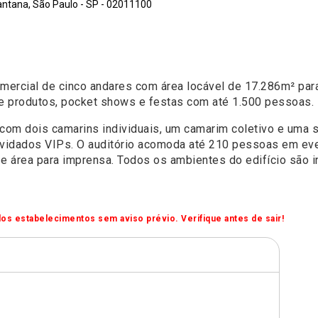
antana, São Paulo - SP - 02011100
mercial de cinco andares com área locável de 17.286m² para
e produtos, pocket shows e festas com até 1.500 pessoas.
com dois camarins individuais, um camarim coletivo e uma s
nvidados VIPs. O auditório acomoda até 210 pessoas em ev
t e área para imprensa. Todos os ambientes do edifício são 
os estabelecimentos sem aviso prévio. Verifique antes de sair!