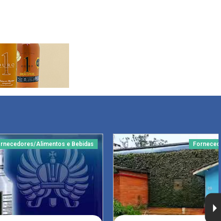
rnecedores/Alimentos e Bebidas
Forneced