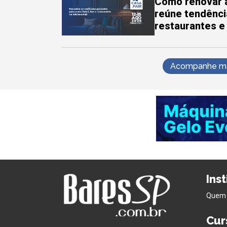
Como renovar a
reúne tendênci
restaurantes e
Acompanhe mai
Ins
Quem
Cur