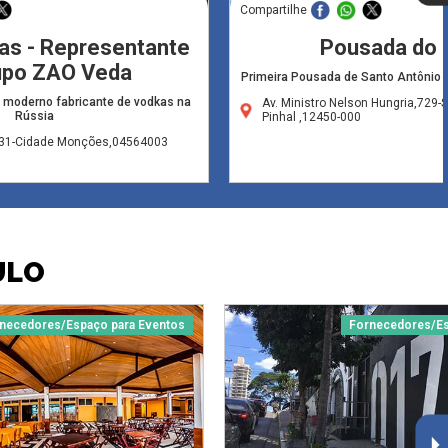
Compartilhe
as - Representante
Pousada do G
upo ZAO Veda
Primeira Pousada de Santo Antônio 
 moderno fabricante de vodkas na
Av. Ministro Nelson Hungria,729-
Rússia
Pinhal ,12450-000
231-Cidade Monções,04564003
ULO
necedores/Espaço para Eventos
Fornecedores/Es