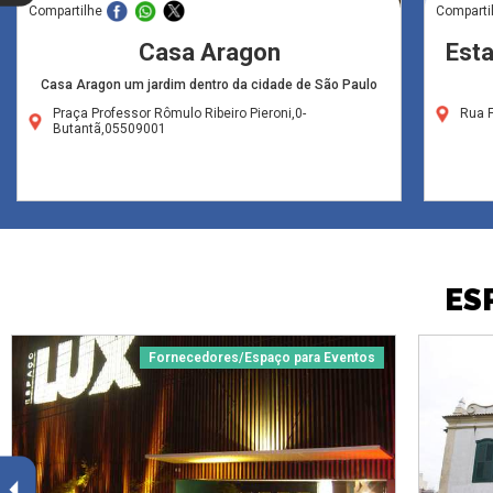
Compartilhe
Comparti
Casa Aragon
Esta
Casa Aragon um jardim dentro da cidade de São Paulo
Praça Professor Rômulo Ribeiro Pieroni,0-
Rua F
Butantã,05509001
ES
Fornecedores/Espaço para Eventos