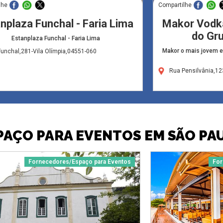
lhe
Compartilhe
nplaza Funchal - Faria Lima
Makor Vodk
do Gr
Estanplaza Funchal - Faria Lima
Makor o mais jovem e
unchal,281-Vila Olímpia,04551-060
Rua Pensilvânia,1
PAÇO PARA EVENTOS EM SÃO PA
Fornecedores/Espaço para Eventos
For