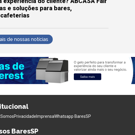
 experiência do cliente? ABCASA Fair
as e soluções para bares,
 cafeterias
s de nossas notícias
titucional
 Somos
Privacidade
Imprensa
Whatsapp BaresSP
sos BaresSP