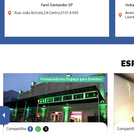
Farol Santander SP
Hoba
Rua João Brícola,24-Centro,01014-900
Aven
Lour
ES
Fornecedores/Espaço para Eventos
Compartilhe
Compartil