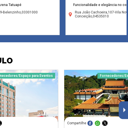
rena Tatuapé
Funcionalidade e elegância no co
49-Belenzinho,03301000
Rua João Cachoeira,107-Vila Nov
Conceição,04535010
ULO
necedores/Espaço para Eventos
Fornecedores/Es
Compartilhe