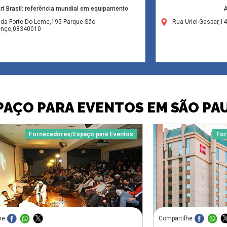
rt Brasil: referência mundial em equipamento
A
ida Forte Do Leme,195-Parque São
Rua Uriel Gaspar,1
enço,08340010
PAÇO PARA EVENTOS EM SÃO PA
Fornecedores/Espaço para Eventos
For
he
Compartilhe