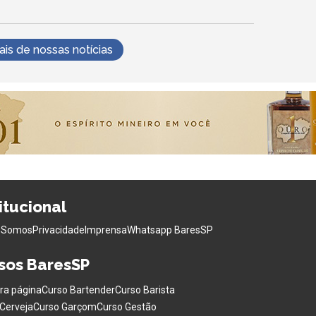
s de nossas notícias
titucional
 Somos
Privacidade
Imprensa
Whatsapp BaresSP
sos BaresSP
ra página
Curso Bartender
Curso Barista
Cerveja
Curso Garçom
Curso Gestão