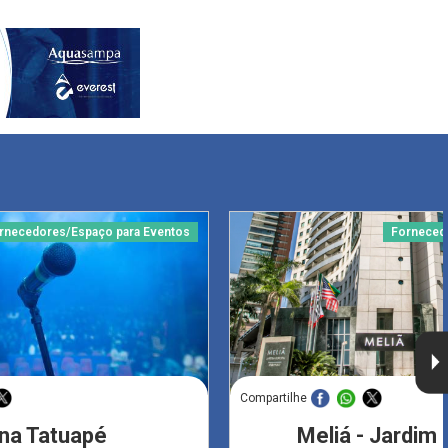
rnecedores/Espaço para Eventos
Forneced
Compartilhe
na Tatuapé
Meliá - Jardim