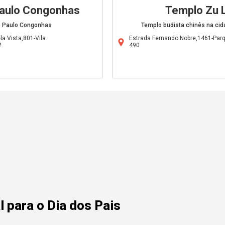
Paulo Congonhas
Templo Zu L
o Paulo Congonhas
Templo budista chinês na cid
a Vista,801-Vila
Estrada Fernando Nobre,1461-Par
2
490
 para o Dia dos Pais