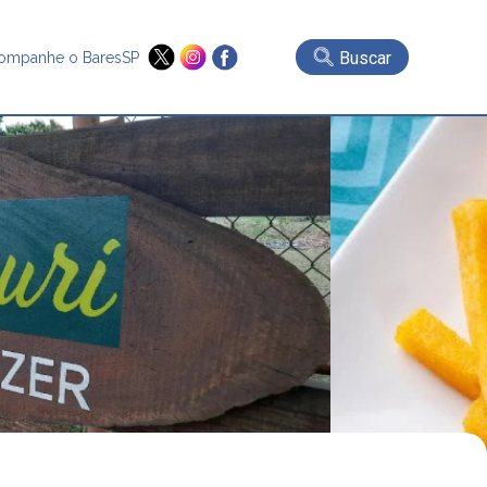
Buscar
ompanhe o BaresSP