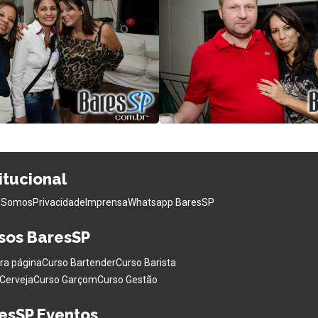
titucional
 Somos
Privacidade
Imprensa
Whatsapp BaresSP
sos BaresSP
ra página
Curso Bartender
Curso Barista
Cerveja
Curso Garçom
Curso Gestão
esSP Eventos