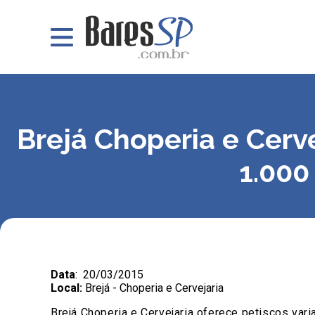
Brejá Choperia e Cerv
1.000
Data
: 20/03/2015
Local:
Brejá - Choperia e Cervejaria
Brejá Choperia e Cervejaria oferece petiscos var