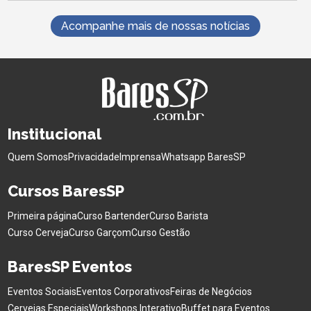
Acompanhe mais de nossas notícias
Institucional
Quem Somos
Privacidade
Imprensa
Whatsapp BaresSP
Cursos BaresSP
Primeira página
Curso Bartender
Curso Barista
Curso Cerveja
Curso Garçom
Curso Gestão
BaresSP Eventos
Eventos Sociais
Eventos Corporativos
Feiras de Negócios
Cervejas Especiais
Workshops Interativo
Buffet para Eventos