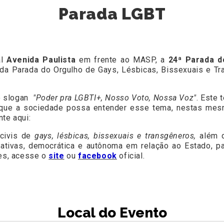
Parada LGBT
al
Avenida Paulista
em frente ao MASP, a
24ª Parada d
 Parada do Orgulho de Gays, Lésbicas, Bissexuais e Tr
 o slogan
"Poder pra LGBTI+, Nosso Voto, Nossa Voz"
. Este 
 que a sociedade possa entender esse tema, nestas mesm
te aqui:
 civis de
gays, lésbicas, bissexuais e transgêneros,
além d
ativas, democrática e autônoma em relação ao Estado, par
ões, acesse o
site
ou
facebook
oficial.
Local do Evento