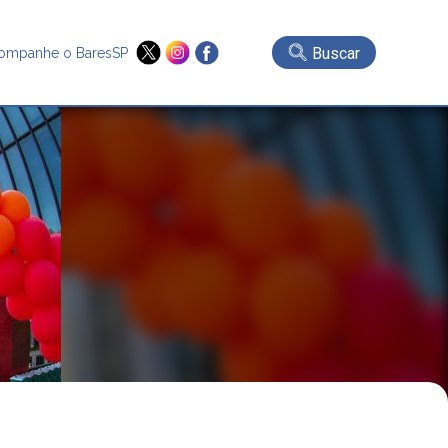
Buscar
ompanhe o BaresSP