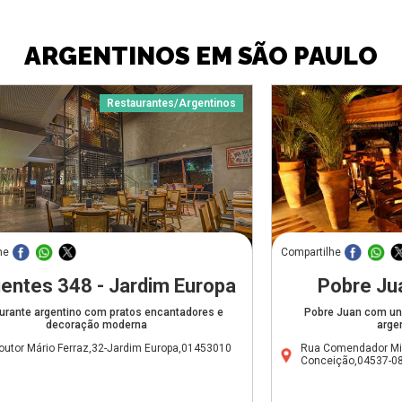
ARGENTINOS EM SÃO PAULO
Restaurantes/Argentinos
he
Compartilhe
ientes 348 - Jardim Europa
Pobre Jua
urante argentino com pratos encantadores e
Pobre Juan com uni
decoração moderna
arge
outor Mário Ferraz,32-Jardim Europa,01453010
Rua Comendador Mig
Conceição,04537-0