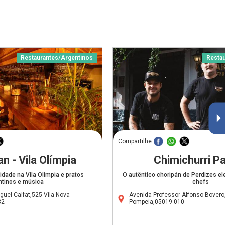
Restaurantes/Argentinos
Resta
Compartilhe
n - Vila Olímpia
Chimichurri Par
dade na Vila Olímpia e pratos
O autêntico choripán de Perdizes ele
ntinos e música
chefs
uel Calfat,525-Vila Nova
Avenida Professor Alfonso Bovero
82
Pompeia,05019-010