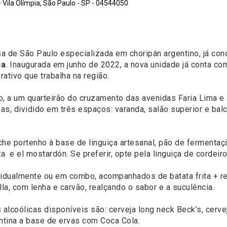
 Vila Olímpia, São Paulo - SP - 04544050
sa de São Paulo especializada em choripán argentino, já con
ia
. Inaugurada em junho de 2022, a nova unidade já conta c
rativo que trabalha na região.
, a um quarteirão do cruzamento das avenidas Faria Lima e J
s, dividido em três espaços: varanda, salão superior e balc
che portenho à base de linguiça artesanal, pão de fermentaçã
a e el mostardón. Se preferir, opte pela linguiça de cordeir
dualmente ou em combo, acompanhados de batata frita + ref
lla, com lenha e carvão, realçando o sabor e a suculência.
alcoólicas disponíveis são: cerveja long neck Beck’s, cerve
entina a base de ervas com Coca Cola.