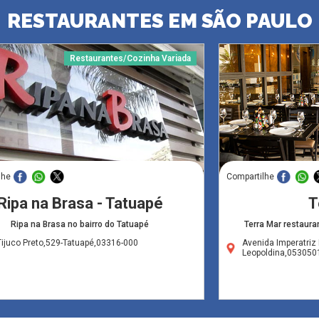
RESTAURANTES EM SÃO PAULO
Restaurantes/Cozinha Variada
lhe
Compartilhe
Ripa na Brasa - Tatuapé
T
Ripa na Brasa no bairro do Tatuapé
Terra Mar restaura
ijuco Preto,529-Tatuapé,03316-000
Avenida Imperatriz 
Leopoldina,053050