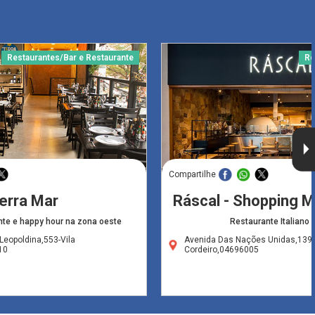
Restaurantes/Bar e Restaurante
Re
Compartilhe
erra Mar
Ráscal - Shopping M
nte e happy hour na zona oeste
Restaurante Italiano 
Leopoldina,553-Vila
Avenida Das Nações Unidas,1394
10
Cordeiro,04696005