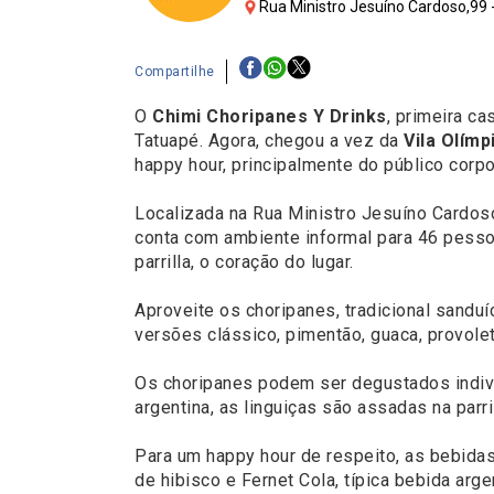
Rua Ministro Jesuíno Cardoso,99 -
Compartilhe
O
Chimi Choripanes Y Drinks
, primeira ca
Tatuapé. Agora, chegou a vez da
Vila Olímp
happy hour, principalmente do público corpo
Localizada na Rua Ministro Jesuíno Cardoso
conta com ambiente informal para 46 pessoa
parrilla, o coração do lugar.
Aproveite os choripanes, tradicional sanduí
versões clássico, pimentão, guaca, provolet
Os choripanes podem ser degustados indivi
argentina, as linguiças são assadas na parri
Para um happy hour de respeito, as bebidas 
de hibisco e Fernet Cola, típica bebida arg