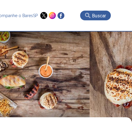
Buscar
ompanhe o BaresSP