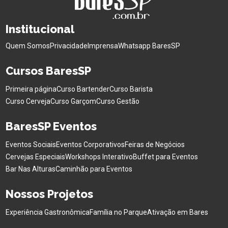
Institucional
Quem Somos
Privacidade
Imprensa
Whatsapp BaresSP
Cursos BaresSP
Primeira página
Curso Bartender
Curso Barista
Curso Cerveja
Curso Garçom
Curso Gestão
BaresSP Eventos
Eventos Sociais
Eventos Corporativos
Feiras de Negócios
Cervejas Especiais
Workshops Interativo
Buffet para Eventos
Bar Nas Alturas
Caminhão para Eventos
Nossos Projetos
Experiência Gastronômica
Família no Parque
Ativação em Bares