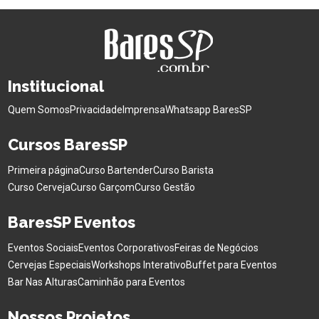
Institucional
Quem Somos
Privacidade
Imprensa
Whatsapp BaresSP
Cursos BaresSP
Primeira página
Curso Bartender
Curso Barista
Curso Cerveja
Curso Garçom
Curso Gestão
BaresSP Eventos
Eventos Sociais
Eventos Corporativos
Feiras de Negócios
Cervejas Especiais
Workshops Interativo
Buffet para Eventos
Bar Nas Alturas
Caminhão para Eventos
Nossos Projetos