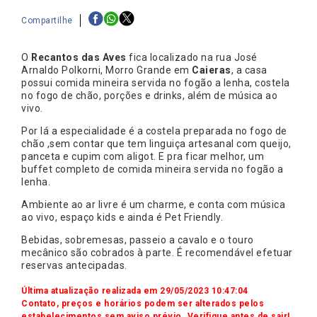
Compartilhe
O
Recantos das Aves
fica localizado na rua José
Arnaldo Polkorni, Morro Grande em
Caieras
, a casa
possui comida mineira servida no fogão a lenha, costela
no fogo de chão, porções e drinks, além de música ao
vivo.
Por lá a especialidade é a costela preparada no fogo de
chão ,sem contar que tem linguiça artesanal com queijo,
panceta e cupim com aligot. E pra ficar melhor, um
buffet completo de comida mineira servida no fogão a
lenha.
Ambiente ao ar livre é um charme, e conta com música
ao vivo, espaço kids e ainda é Pet Friendly.
Bebidas, sobremesas, passeio a cavalo e o touro
mecânico são cobrados à parte. É recomendável efetuar
reservas antecipadas.
Última atualização realizada em 29/05/2023 10:47:04
Contato, preços e horários podem ser alterados pelos
estabelecimentos sem aviso prévio. Verifique antes de sair!