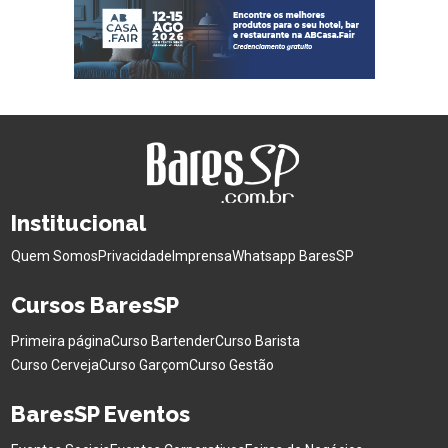
Institucional
Quem Somos
Privacidade
Imprensa
Whatsapp BaresSP
Cursos BaresSP
Primeira página
Curso Bartender
Curso Barista
Curso Cerveja
Curso Garçom
Curso Gestão
BaresSP Eventos