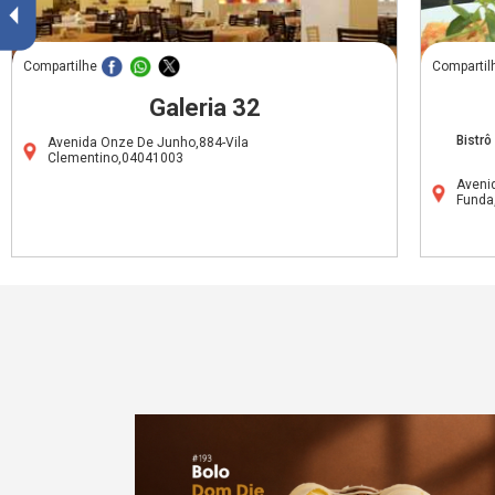
Compartilhe
Compartil
Galeria 32
Bistr
Avenida Onze De Junho,884-Vila
Clementino,04041003
Aveni
Funda