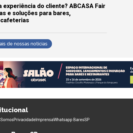
 experiência do cliente? ABCASA Fair
as e soluções para bares,
 cafeterias
s de nossas notícias
titucional
 Somos
Privacidade
Imprensa
Whatsapp BaresSP