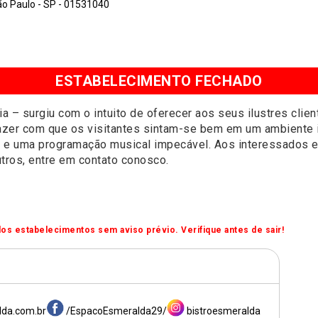
o Paulo - SP - 01531040
ESTABELECIMENTO FECHADO
a – surgiu com o intuito de oferecer aos seus ilustres clien
fazer com que os visitantes sintam-se bem em um ambiente i
 e uma programação musical impecável. Aos interessados em
utros, entre em contato conosco.
os estabelecimentos sem aviso prévio. Verifique antes de sair!
lda.com.br
/EspacoEsmeralda29/
bistroesmeralda