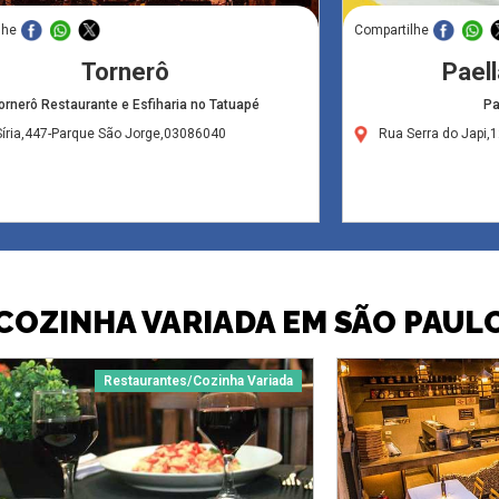
lhe
Compartilhe
Tornerô
Paell
ornerô Restaurante e Esfiharia no Tatuapé
Pa
íria,447-Parque São Jorge,03086040
Rua Serra do Japi,
COZINHA VARIADA EM SÃO PAUL
Restaurantes/Cozinha Variada