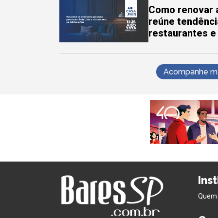
Como renovar a
reúne tendênci
restaurantes e
Acompanhe mai
Ins
Quem