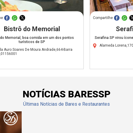
he
Compartilhe
Bistrô do Memorial
Serafi
ô do Memorial, boa comida em um dos pontos
Serafina SP virou ícon
turísticos de SP
Alameda Lorena,170
da Auro Soares De Moura Andrade,664-Barra
,01156001
NOTÍCIAS BARESSP
Últimas Notícias de Bares e Restaurantes