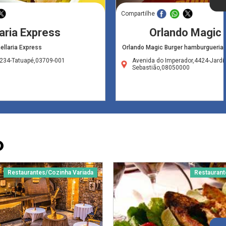
Compartilhe
aria Express
Orlando Magic 
ellaria Express
Orlando Magic Burger hamburgueria 
1234-Tatuapé,03709-001
Avenida do Imperador,4424-Jard
Sebastião,08050000
O
Restaurantes/Cozinha Variada
Restaurant