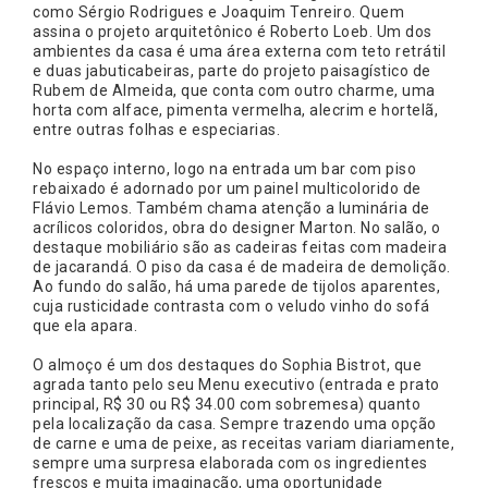
como Sérgio Rodrigues e Joaquim Tenreiro. Quem
assina o projeto arquitetônico é Roberto Loeb. Um dos
ambientes da casa é uma área externa com teto retrátil
e duas jabuticabeiras, parte do projeto paisagístico de
Rubem de Almeida, que conta com outro charme, uma
horta com alface, pimenta vermelha, alecrim e hortelã,
entre outras folhas e especiarias.
No espaço interno, logo na entrada um bar com piso
rebaixado é adornado por um painel multicolorido de
Flávio Lemos. Também chama atenção a luminária de
acrílicos coloridos, obra do designer Marton. No salão, o
destaque mobiliário são as cadeiras feitas com madeira
de jacarandá. O piso da casa é de madeira de demolição.
Ao fundo do salão, há uma parede de tijolos aparentes,
cuja rusticidade contrasta com o veludo vinho do sofá
que ela apara.
O almoço é um dos destaques do Sophia Bistrot, que
agrada tanto pelo seu Menu executivo (entrada e prato
principal, R$ 30 ou R$ 34.00 com sobremesa) quanto
pela localização da casa. Sempre trazendo uma opção
de carne e uma de peixe, as receitas variam diariamente,
sempre uma surpresa elaborada com os ingredientes
frescos e muita imaginação, uma oportunidade