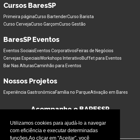
Cursos BaresSP
Primeira página
Curso Bartender
Curso Barista
Curso Cerveja
Curso Garçom
Curso Gestão
BaresSP Eventos
Eventos Sociais
Eventos Corporativos
Feiras de Negócios
Cervejas Especiais
Workshops Interativo
Buffet para Eventos
Bar Nas Alturas
Caminhão para Eventos
Nossos Projetos
Experiência Gastronômica
Família no Parque
Ativação em Bares
Acompanhe o BARESSP
Utilizamos cookies para ajudá-lo a navegar
com eficiência e executar determinadas
funções.Ao clicar em “Aceitar”, você