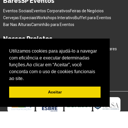
BaresSP Eventos
Eventos Sociais
Eventos Corporativos
Feiras de Negócios
Cervejas Especiais
Workshops Interativo
Buffet para Eventos
Bar Nas Alturas
Caminhão para Eventos
Nossos Projetos
Experiência Gastronômica
Família no Parque
Ativação em Bares
Utilizamos cookies para ajudá-lo a navegar
com eficiência e executar determinadas
Acompanhe o BARESSP
funções.Ao clicar em “Aceitar”, você
concorda com o uso de cookies funcionais
ao site.
Aceitar