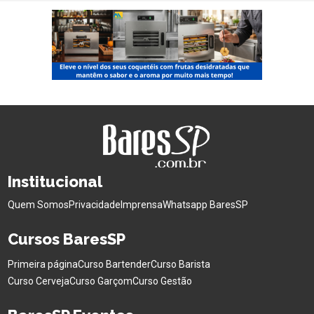
Institucional
Quem Somos
Privacidade
Imprensa
Whatsapp BaresSP
Cursos BaresSP
Primeira página
Curso Bartender
Curso Barista
Curso Cerveja
Curso Garçom
Curso Gestão