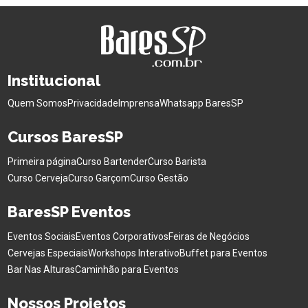
Institucional
Quem Somos
Privacidade
Imprensa
Whatsapp BaresSP
Cursos BaresSP
Primeira página
Curso Bartender
Curso Barista
Curso Cerveja
Curso Garçom
Curso Gestão
BaresSP Eventos
Eventos Sociais
Eventos Corporativos
Feiras de Negócios
Cervejas Especiais
Workshops Interativo
Buffet para Eventos
Bar Nas Alturas
Caminhão para Eventos
Nossos Projetos