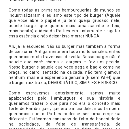
Como todas as primeiras hamburguerias do mundo se
industrializaram e eu amo este tipo de burger (Aquele
que você abre o papel e ja tem queijo grudado nele,
aquele burger que quanto mais amassadinho e feio,
mais bonito) a ideia do Patties era justamente resgatar
essa essência e não deixar isso morrer NUNCA.
Ah, já ia esquecer. Não só burger mas também a forma
de consumir. Antigamente era tudo muito simples, então
queríamos muito trazer isso de volta. Nosso burger não é
aquele que você chama o garçom e faz um pedido.
Nosso burger é aquele que você pega a bag e come na
praça, no carro, sentado na calçada, não tem glamour
nenhum, mas é a experiência genuína (E sem WI-FI) que
o burger raiz trazia, DEMOCRÁTICO, SIMPLES E FRESCO.
Como escrevemos anteriormente, somos muito
apaixonados pelo Hamburguer e sua história e
queríamos trazer o que para nós era o conceito mais
forte de Hamburguer, que era o início dele, mas também
queríamos que o Patties pudesse ser uma empresa
diferente. Estávamos cansados da falta de honestidade
na sociedade, da falta de transparência, de