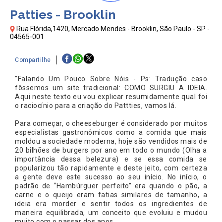
Patties - Brooklin
Rua Flórida,1420, Mercado Mendes - Brooklin, São Paulo - SP -
04565-001
Compartilhe
"Falando Um Pouco Sobre Nóis - Ps: Tradução caso
fôssemos um site tradicional: COMO SURGIU A IDEIA.
Aqui neste texto eu vou explicar resumidamente qual foi
o raciocínio para a criação do Pattties, vamos lá.
Para começar, o cheeseburger é considerado por muitos
especialistas gastronômicos como a comida que mais
moldou a sociedade moderna, hoje são vendidos mais de
20 bilhões de burgers por ano em todo o mundo (Olha a
importância dessa belezura) e se essa comida se
popularizou tão rapidamente e deste jeito, com certeza
a gente deve este sucesso ao seu início. No início, o
padrão de “Hambúrguer perfeito” era quando o pão, a
carne e o queijo eram fatias similares de tamanho, a
ideia era morder e sentir todos os ingredientes de
maneira equilibrada, um conceito que evoluiu e mudou
muito com o passar dos anos.