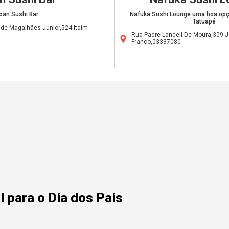
oan Sushi Bar
Nafuka Sushi Lounge uma boa opç
Tatuapé
de Magalhães Júnior,524-Itaim
Rua Padre Landell De Moura,309-J
Franco,03337080
 para o Dia dos Pais