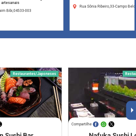
artesanais
Rua Sônia Ribeiro,33-Campo Bel
aim Bibi,04533-003
Restaurantes/Japoneses
Resta
Compartilhe
n Sushi Bar
Nafuka Sushi 