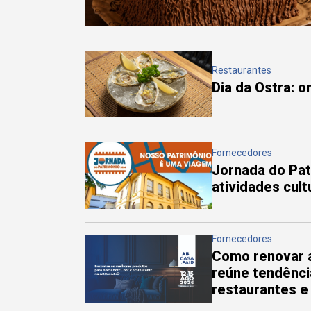
Restaurantes
Dia da Ostra: 
Fornecedores
Jornada do Pa
atividades cul
Fornecedores
Como renovar a
reúne tendênci
restaurantes e