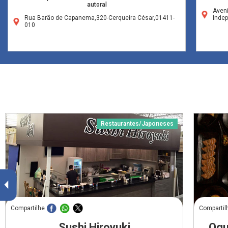
autoral
Aveni
Rua Barão de Capanema,320-Cerqueira César,01411-
Inde
010
Restaurantes/Japoneses
Compartilhe
Compartil
Sushi Hiroyuki
Ogu