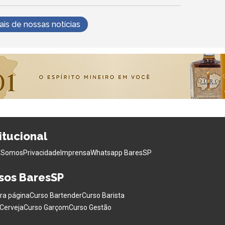
s de nossas notícias
titucional
 Somos
Privacidade
Imprensa
Whatsapp BaresSP
sos BaresSP
ra página
Curso Bartender
Curso Barista
Cerveja
Curso Garçom
Curso Gestão