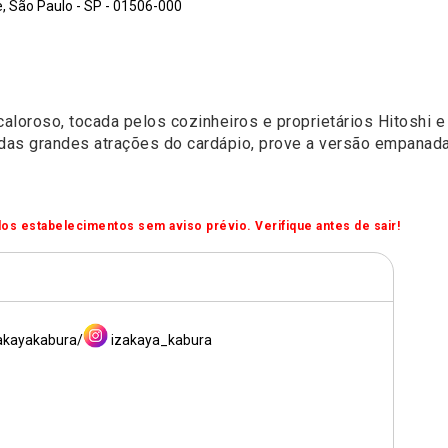
, São Paulo - SP - 01506-000
loroso, tocada pelos cozinheiros e proprietários Hitoshi e 
das grandes atrações do cardápio, prove a versão empanada
os estabelecimentos sem aviso prévio. Verifique antes de sair!
akayakabura/
izakaya_kabura