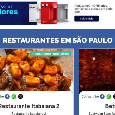
RESTAURANTES EM SÃO PAULO
Restaurantes/Brasileiros
lhe
Compartilhe
Restaurante Itabaiana 2
Bet
Restaurante Itabaiana 2
Beetween Buns f