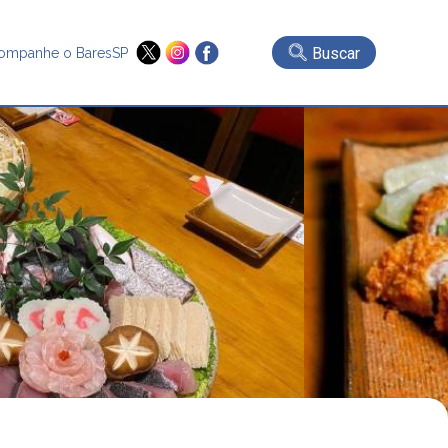
Buscar
ompanhe o BaresSP