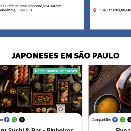
da Prefeito José Monteiro,524-Jardim
pendência,11380001
Rua Tabapuã,804-It
JAPONESES EM SÃO PAULO
Restaurantes/Japoneses
he
Compartilhe
ru Sushi & Bar - Pinheiros
Ryoa