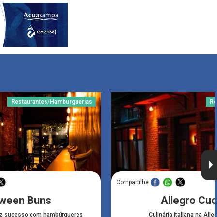
Restaurantes/Hamburguerias
Re
Compartilhe
ween Buns
Allegro Cuc
az sucesso com hambúrgueres
Culinária italiana na Alle