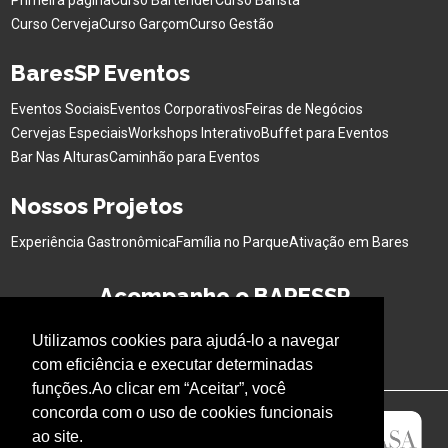
Primeira página
Curso Bartender
Curso Barista
Curso Cerveja
Curso Garçom
Curso Gestão
BaresSP Eventos
Eventos Sociais
Eventos Corporativos
Feiras de Negócios
Cervejas Especiais
Workshops Interativo
Buffet para Eventos
Bar Nas Alturas
Caminhão para Eventos
Nossos Projetos
Experiência Gastronômica
Família no Parque
Ativação em Bares
Acompanhe o BARESSP
Utilizamos cookies para ajudá-lo a navegar
com eficiência e executar determinadas
funções.Ao clicar em “Aceitar”, você
concorda com o uso de cookies funcionais
ao site.