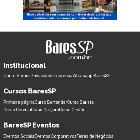
Institucional
Quem Somos
Privacidade
Imprensa
Whatsapp BaresSP
Cursos BaresSP
Primeira página
Curso Bartender
Curso Barista
Curso Cerveja
Curso Garçom
Curso Gestão
BaresSP Eventos
Eventos Sociais
Eventos Corporativos
Feiras de Negócios