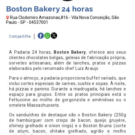
Boston Bakery 24 horas
Rua Clodomiro Amazonas,816 - Vila Nova Conceição, São
Paulo - SP - 04537001
Compartilhe
A Padaria 24 horas,
Boston Bakery
, oferece aos seus
clientes chocolates belgas, geleias de fabricação própria,
sorvetes artesanais, além de lanches, pratos e pizzas
elaborados pelo renomado chef Luiz Araujo.
Para o almoço, a padaria proporciona buffet variado, que
inclui cortes especiais de carnes, sushis e sopas. À noite,
há pizzas e paninis. Durante a madrugada, há lanches e
espaço para grupos. Entre os pratos principais está o
Fettuccine ao molho de gorgonzola e amêndoas ou o
omelete Massachussets.
Os sanduíches de destaque são o Boston Bakery (250g
de hambúrguer com crisps de bacon, queijo gruyère,
shimeji grelhado e onion rings) e o Boston Bruins (corte
de atum, bacon, shitake grelhado, agrião e molho