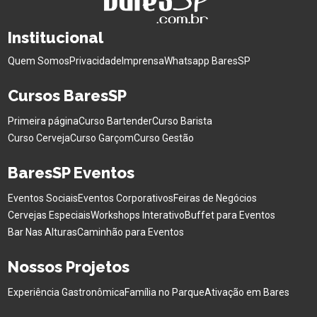
Institucional
Quem Somos
Privacidade
Imprensa
Whatsapp BaresSP
Cursos BaresSP
Primeira página
Curso Bartender
Curso Barista
Curso Cerveja
Curso Garçom
Curso Gestão
BaresSP Eventos
Eventos Sociais
Eventos Corporativos
Feiras de Negócios
Cervejas Especiais
Workshops Interativo
Buffet para Eventos
Bar Nas Alturas
Caminhão para Eventos
Nossos Projetos
Experiência Gastronômica
Família no Parque
Ativação em Bares