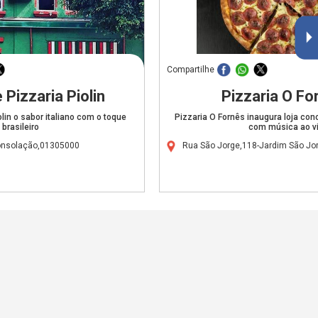
Compartilhe
 Pizzaria Piolin
Pizzaria O Fo
olin o sabor italiano com o toque
Pizzaria O Fornês inaugura loja co
brasileiro
com música ao v
onsolação,01305000
Rua São Jorge,118-Jardim São Jo