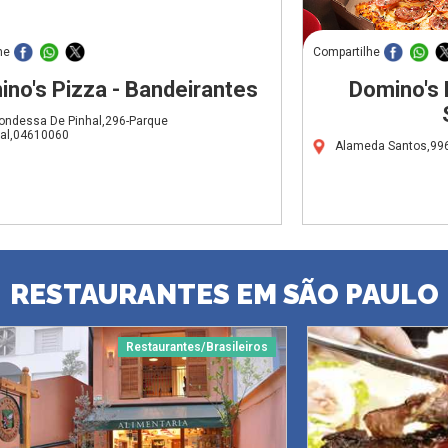
he
Compartilhe
no's Pizza - Bandeirantes
Domino's 
ondessa De Pinhal,296-Parque
ial,04610060
Alameda Santos,996
RESTAURANTES EM SÃO PAULO
Restaurantes/Brasileiros