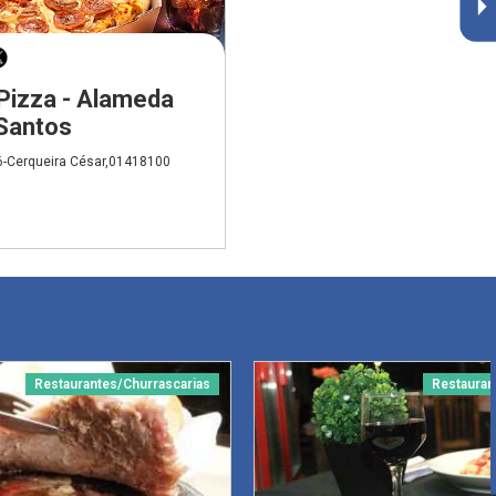
Pizza - Alameda
Santos
-Cerqueira César,01418100
Restaurantes/Churrascarias
Restauran