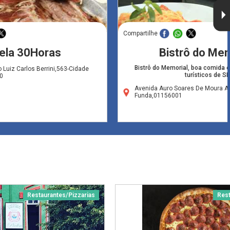
Compartilhe
ela 30Horas
Bistrô do Mem
Bistrô do Memorial, boa comida
 Luiz Carlos Berrini,563-Cidade
turísticos de S
0
Avenida Auro Soares De Moura A
Funda,01156001
Restaurantes/Pizzarias
Rest