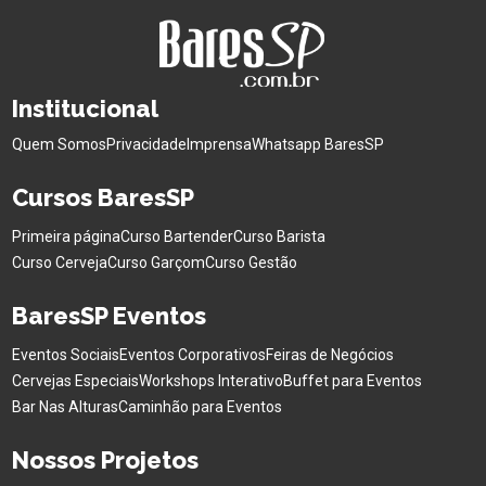
Institucional
Quem Somos
Privacidade
Imprensa
Whatsapp BaresSP
Cursos BaresSP
Primeira página
Curso Bartender
Curso Barista
Curso Cerveja
Curso Garçom
Curso Gestão
BaresSP Eventos
Eventos Sociais
Eventos Corporativos
Feiras de Negócios
Cervejas Especiais
Workshops Interativo
Buffet para Eventos
Bar Nas Alturas
Caminhão para Eventos
Nossos Projetos