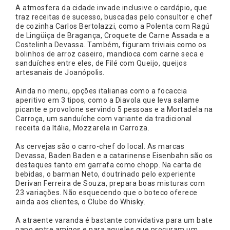
A atmosfera da cidade invade inclusive o cardápio, que
traz receitas de sucesso, buscadas pelo consultor e chef
de cozinha Carlos Bertolazzi, como a Polenta com Ragú
de Lingüiça de Bragança, Croquete de Carne Assada e a
Costelinha Devassa. Também, figuram triviais como os
bolinhos de arroz caseiro, mandioca com carne seca e
sanduíches entre eles, de Filé com Queijo, queijos
artesanais de Joanópolis.
Ainda no menu, opções italianas como a focaccia
aperitivo em 3 tipos, como a Diavola que leva salame
picante e provolone servindo 5 pessoas e a Mortadela na
Carroça, um sanduíche com variante da tradicional
receita da Itália, Mozzarela in Carroza.
As cervejas são o carro-chef do local. As marcas
Devassa, Baden Baden e a catarinense Eisenbahn são os
destaques tanto em garrafa como chopp. Na carta de
bebidas, o barman Neto, doutrinado pelo experiente
Derivan Ferreira de Souza, prepara boas misturas com
23 variações. Não esquecendo que o boteco oferece
ainda aos clientes, o Clube do Whisky.
A atraente varanda é bastante convidativa para um bate
papo entre amigos e para aqueles que procuram um