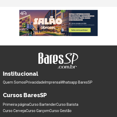
Institucional
Quem Somos
Privacidade
Imprensa
Whatsapp BaresSP
Cursos BaresSP
Primeira página
Curso Bartender
Curso Barista
Curso Cerveja
Curso Garçom
Curso Gestão