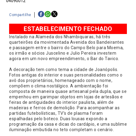
04090012
Compartilhe
ESTABELECIMENTO FECHADO
Instalado na Alameda dos Nhambiquaras, há três
quarteirões da movimentada Avenida dos Bandeirantes
e passagem entre o bairro do Campo Belo para Moema,
os irmão e sócios Juscelino e Julio Pereira investem
agora em um novo empreendimento, o Bar do Tavico.
A decoração tem como tema a cidade de Joanópolis.
Fotos antigas do interior e suas personalidades como o
avô dos proprietários, homenageado com o nome,
compõem o clima nostálgico. A ambientação foi
composta de maneira quase artesanal pela dupla, que se
empenhou em garimpar objetos em lojas de artesãos e
feiras de antiguidades do interior paulista, além de
madeiras e ferros de demolição. Para acompanhar as
partidas futebolísticas, TV’s de plasma foram
espalhadas pelo boteco. Duas lousas expondo a
programação da casa e dicas do cardápio, e uma sublime
iluminação embutida no teto completam o cenário.