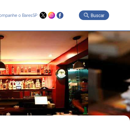
Buscar
ompanhe o BaresSP