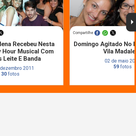
Compartilhe
lena Recebeu Nesta
Domingo Agitado No B
y Hour Musical Com
Vila Madal
s Leite E Banda
02 de maio 20
59
fotos
 dezembro 2011
30
fotos