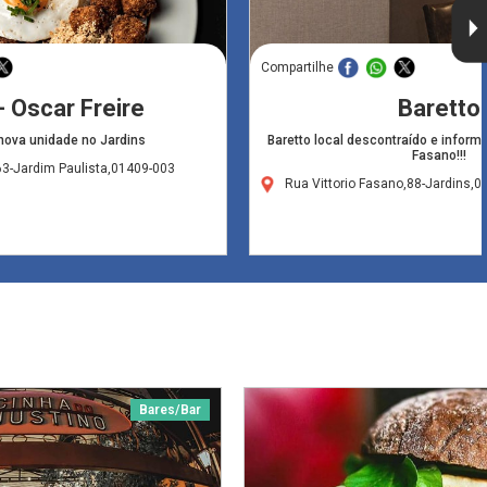
Compartilhe
- Oscar Freire
Baretto
nova unidade no Jardins
Baretto local descontraído e informa
Fasano!!!
63-Jardim Paulista,01409-003
Rua Vittorio Fasano,88-Jardins,
Bares/Bar