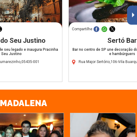
Compartilhe
 do Seu Justino
Sertó Bar
de seu legado e inaugura Pracinha
Bar no centro de SP une decoração d
 Seu Justino
e hambúrguers
Sumarezinho,05435-001
Rua Major Sertório,106-Vila Buar
A MADALENA