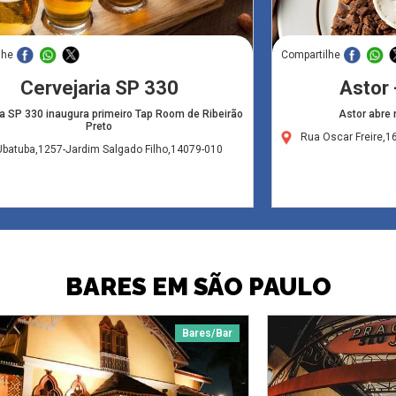
lhe
Compartilhe
Cervejaria SP 330
Astor 
ia SP 330 inaugura primeiro Tap Room de Ribeirão
Astor abre 
Preto
Rua Oscar Freire,1
batuba,1257-Jardim Salgado Filho,14079-010
BARES EM SÃO PAULO
Bares/Bar