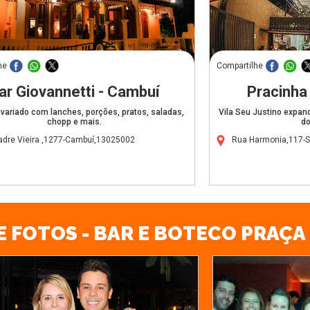
he
Compartilhe
ar Giovannetti - Cambuí
Pracinha
 variado com lanches, porções, pratos, saladas,
Vila Seu Justino expan
chopp e mais.
do
adre Vieira ,1277-Cambuí,13025002
Rua Harmonia,117-
E FOTOS - BAR E BOTECO PRAÇ