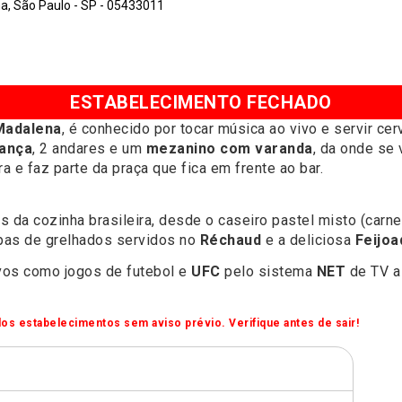
a, São Paulo - SP - 05433011
ESTABELECIMENTO FECHADO
Madalena
, é conhecido por tocar música ao vivo e servir cer
dança
, 2 andares e um
mezanino com varanda
, da onde se 
a e faz parte da praça que fica em frente ao bar.
s da cozinha brasileira, desde o caseiro pastel misto (carn
apas de grelhados servidos no
Réchaud
e a deliciosa
Feijoa
vos como jogos de futebol e
UFC
pelo sistema
NET
de TV a
os estabelecimentos sem aviso prévio. Verifique antes de sair!