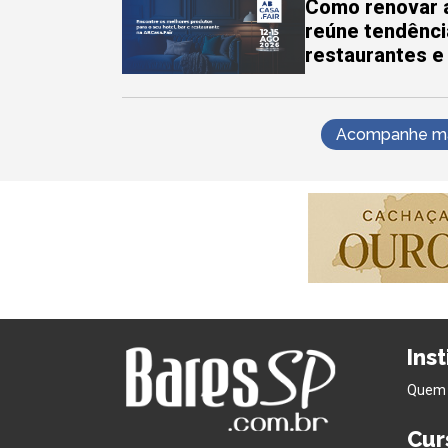
Como renovar a
reúne tendênci
restaurantes e
Acompanhe mai
Ins
Quem
Cur