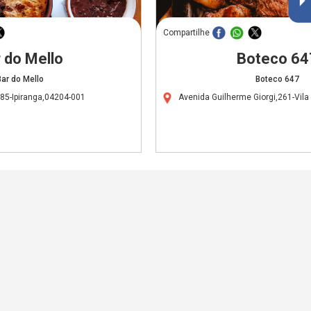
Compartilhe
 do Mello
Boteco 64
Bar do Mello
Boteco 647
85-Ipiranga,04204-001
Avenida Guilherme Giorgi,261-Vil