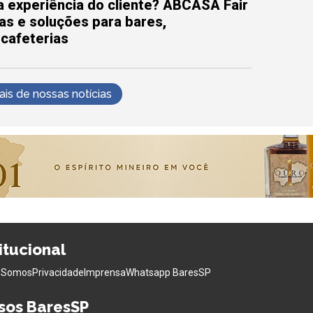
 experiência do cliente? ABCASA Fair
as e soluções para bares,
 cafeterias
s de nossas notícias
titucional
 Somos
Privacidade
Imprensa
Whatsapp BaresSP
sos BaresSP