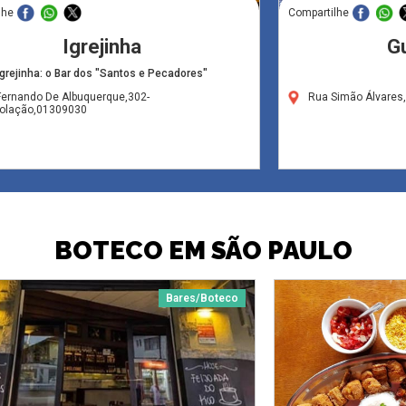
lhe
Compartilhe
Igrejinha
Gu
Igrejinha: o Bar dos "Santos e Pecadores"
Fernando De Albuquerque,302-
Rua Simão Álvares
olação,01309030
BOTECO EM SÃO PAULO
Bares/Boteco