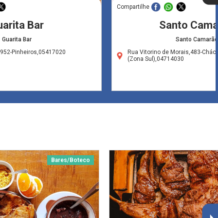
Compartilhe
arita Bar
Santo Cama
Guarita Bar
Santo Camarão
,952-Pinheiros,05417020
Rua Vitorino de Morais,483-Chác
(Zona Sul),04714030
Bares/Boteco