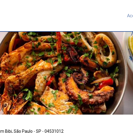
Ac
m Bibi, São Paulo - SP - 04531012