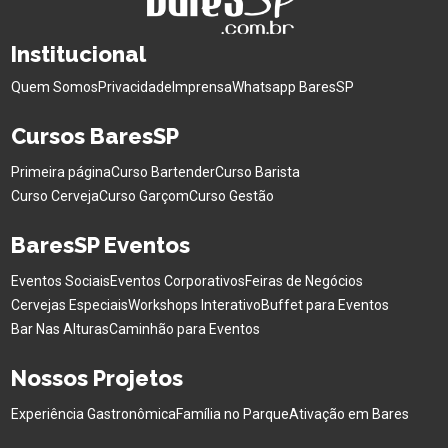
Institucional
Quem Somos
Privacidade
Imprensa
Whatsapp BaresSP
Cursos BaresSP
Primeira página
Curso Bartender
Curso Barista
Curso Cerveja
Curso Garçom
Curso Gestão
BaresSP Eventos
Eventos Sociais
Eventos Corporativos
Feiras de Negócios
Cervejas Especiais
Workshops Interativo
Buffet para Eventos
Bar Nas Alturas
Caminhão para Eventos
Nossos Projetos
Experiência Gastronômica
Família no Parque
Ativação em Bares