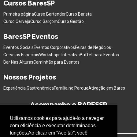
Cursos BaresSP
Primeira página
Curso Bartender
Curso Barista
Curso Cerveja
Curso Garçom
Curso Gestão
BaresSP Eventos
Eventos Sociais
Eventos Corporativos
Feiras de Negócios
Cervejas Especiais
Workshops Interativo
Buffet para Eventos
Bar Nas Alturas
Caminhão para Eventos
Nossos Projetos
Experiência Gastronômica
Família no Parque
Ativação em Bares
Acompanhe o BARESSP
Utilizamos cookies para ajudá-lo a navegar
com eficiência e executar determinadas
funções.Ao clicar em “Aceitar”, você