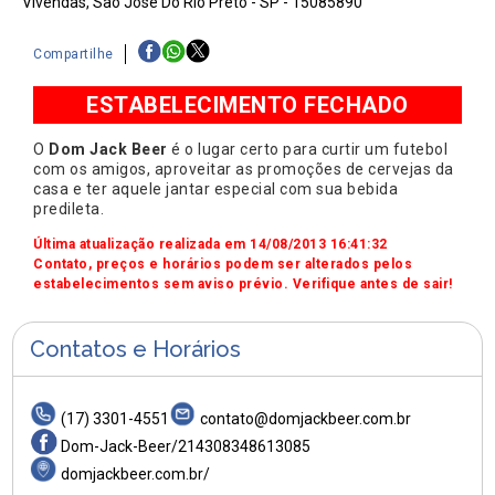
Vivendas, São José Do Rio Preto - SP - 15085890
Compartilhe
ESTABELECIMENTO FECHADO
O
Dom Jack Beer
é o lugar certo para curtir um futebol
com os amigos, aproveitar as promoções de cervejas da
casa e ter aquele jantar especial com sua bebida
predileta.
Última atualização realizada em 14/08/2013 16:41:32
Contato, preços e horários podem ser alterados pelos
estabelecimentos sem aviso prévio. Verifique antes de sair!
Contatos e Horários
(17) 3301-4551
contato@domjackbeer.com.br
Dom-Jack-Beer/214308348613085
domjackbeer.com.br/