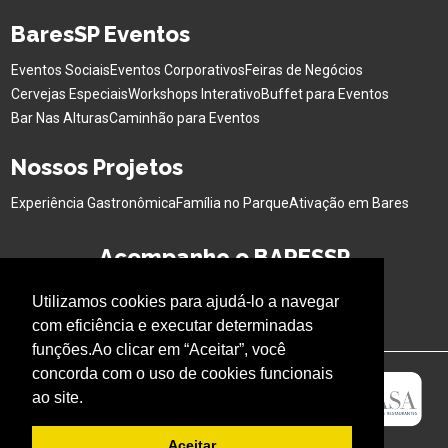
BaresSP Eventos
Eventos Sociais
Eventos Corporativos
Feiras de Negócios
Cervejas Especiais
Workshops Interativo
Buffet para Eventos
Bar Nas Alturas
Caminhão para Eventos
Nossos Projetos
Experiência Gastronômica
Família no Parque
Ativação em Bares
Acompanhe o BARESSP
Utilizamos cookies para ajudá-lo a navegar
com eficiência e executar determinadas
funções.Ao clicar em “Aceitar”, você
concorda com o uso de cookies funcionais
ao site.
Aceitar