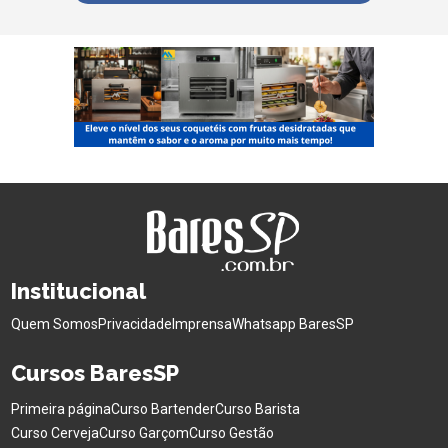
Institucional
Quem Somos
Privacidade
Imprensa
Whatsapp BaresSP
Cursos BaresSP
Primeira página
Curso Bartender
Curso Barista
Curso Cerveja
Curso Garçom
Curso Gestão