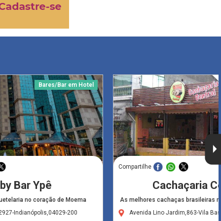
Bares/Bar em Hotel
Compartilhe
by Bar Ypê
Cachaçaria Ce
quetelaria no coração de Moema
As melhores cachaças brasileiras n
,2927-Indianópolis,04029-200
Avenida Lino Jardim,863-Vila Ba