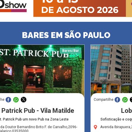
BARES EM SÃO PAULO
Bares/Bar
lhe
Compartilhe
 Patrick Pub - Vila Matilde
Lob
t. Patrick Pub um novo Pub na Zona Leste
Sofisticação e co
da Doutor Bernardino Brito F. de Carvalho,2096-
Avenida Ibirapuera
Talarico,03535000