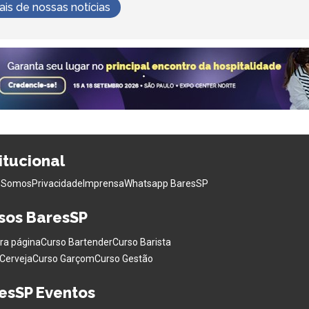
s de nossas notícias
titucional
 Somos
Privacidade
Imprensa
Whatsapp BaresSP
sos BaresSP
ra página
Curso Bartender
Curso Barista
Cerveja
Curso Garçom
Curso Gestão
esSP Eventos