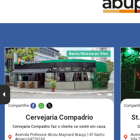
Bares/Música ao Vivo
Compartilhe
Comparti
Cervejaria Compadrio
St.
Cervejaria Compadrio faz o cliente se sentir em casa.
S
Avenida Professor Alceu Maynard Araujo,147-Santo
Aveni
Amaro,04726160
Vila 