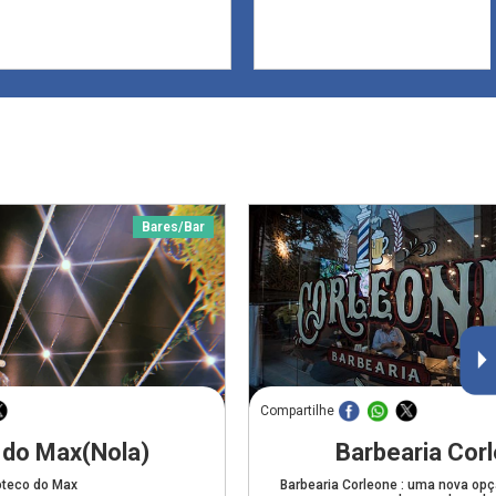
Bares/Bar
Compartilhe
 do Max(Nola)
Barbearia Cor
oteco do Max
Barbearia Corleone : uma nova op