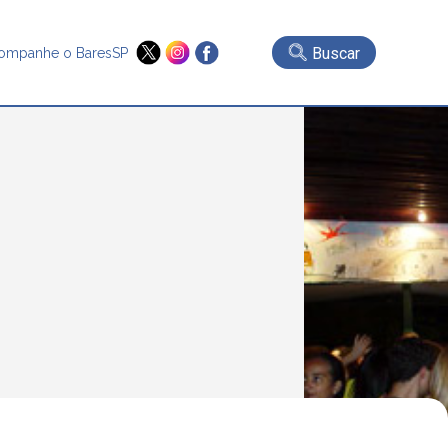
Buscar
ompanhe o BaresSP