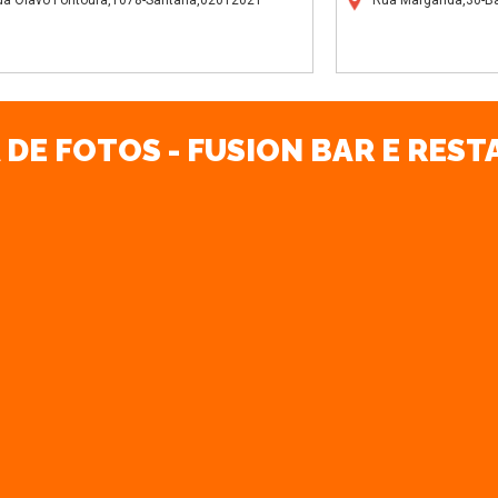
da Olavo Fontoura,1078-Santana,02012021
Rua Margarida,30-B
 DE FOTOS - FUSION BAR E RES