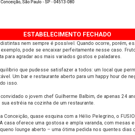
 Conceição, São Paulo - SP - 04513-080
ESTABELECIMENTO FECHADO
s distintas nem sempre é possível. Quando ocorre, porém, e
r exemplo, pode se encaixar perfeitamente nesse caso. Frut
a para agradar aos mais variados gostos e paladares.
uilíbrio que pudesse satisfazer a todos: um local que permi
tável. Um bar e restaurante aberto para um happy hour de 
do isso.
i convidado o jovem chef Guilherme Balbim, de apenas 24 an
 sua estréia na cozinha de um restaurante.
va Conceição, quase esquina com a Hélio Pelegrino, o FUSIO
ia. A casa oferece uma gostosa e ampla varanda, com mesas 
queno lounge aberto – uma ótima pedida nos quentes dias 