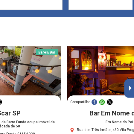
Bares/Bar
Compartilhe
Scar SP
Bar Em Nome d
 da Barra Funda ocupa imóvel da
Em Nome do Pai
écada de 50
Rua dos Três Irmãos,460-Vila Pro