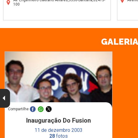
Av. Engenheiro Caetano Álvares,5550-Santana,02413-
Aveni
100
GALERIA
Compartilhe
Inauguração Do Fusion
11 de dezembro 2003
28
fotos