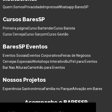
Quem Somos
Privacidade
Imprensa
Whatsapp BaresSP
Cursos BaresSP
Primeira página
Curso Bartender
Curso Barista
Curso Cerveja
Curso Garçom
Curso Gestão
BaresSP Eventos
Eventos Sociais
Eventos Corporativos
Feiras de Negócios
Cervejas Especiais
Workshops Interativo
Buffet para Eventos
Bar Nas Alturas
Caminhão para Eventos
Nossos Projetos
Experiência Gastronômica
Família no Parque
Ativação em Bares
Acompanhe o BARESSP