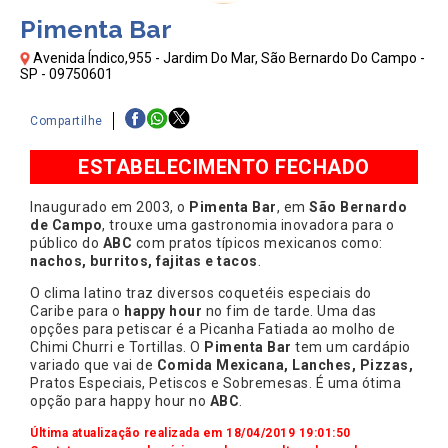
Pimenta Bar
Avenida Índico,955 - Jardim Do Mar, São Bernardo Do Campo -
SP - 09750601
Compartilhe
ESTABELECIMENTO FECHADO
Inaugurado em 2003, o
Pimenta Bar
, em
São Bernardo
de Campo
, trouxe uma gastronomia inovadora para o
público do
ABC
com pratos típicos mexicanos como:
nachos, burritos, fajitas e tacos
.
O clima latino traz diversos coquetéis especiais do
Caribe para o
happy hour
no fim de tarde. Uma das
opções para petiscar é a Picanha Fatiada ao molho de
Chimi Churri e Tortillas. O
Pimenta Bar
tem um cardápio
variado que vai de
Comida Mexicana, Lanches, Pizzas,
Pratos Especiais, Petiscos e Sobremesas. É uma ótima
opção para happy hour no
ABC
.
Última atualização realizada em 18/04/2019 19:01:50