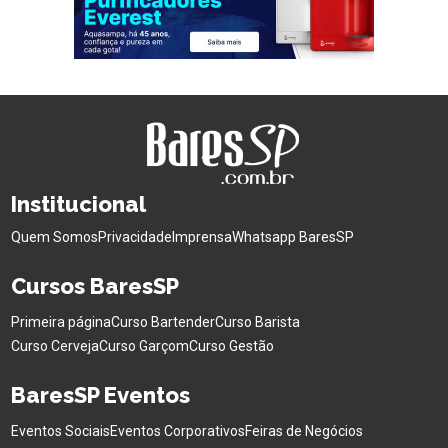
Institucional
Quem Somos
Privacidade
Imprensa
Whatsapp BaresSP
Cursos BaresSP
Primeira página
Curso Bartender
Curso Barista
Curso Cerveja
Curso Garçom
Curso Gestão
BaresSP Eventos
Eventos Sociais
Eventos Corporativos
Feiras de Negócios