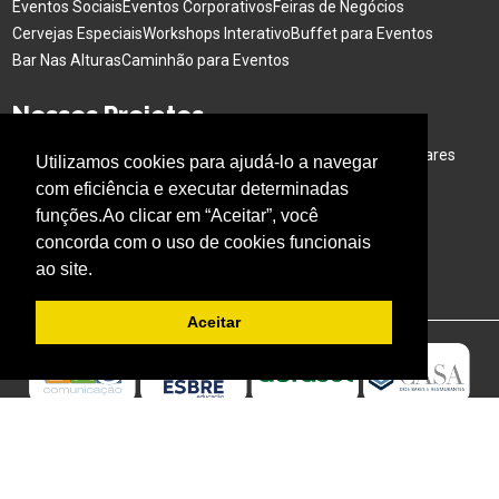
Eventos Sociais
Eventos Corporativos
Feiras de Negócios
Cervejas Especiais
Workshops Interativo
Buffet para Eventos
Bar Nas Alturas
Caminhão para Eventos
Nossos Projetos
Experiência Gastronômica
Família no Parque
Ativação em Bares
Utilizamos cookies para ajudá-lo a navegar
com eficiência e executar determinadas
Acompanhe o BARESSP
funções.Ao clicar em “Aceitar”, você
concorda com o uso de cookies funcionais
ao site.
Aceitar