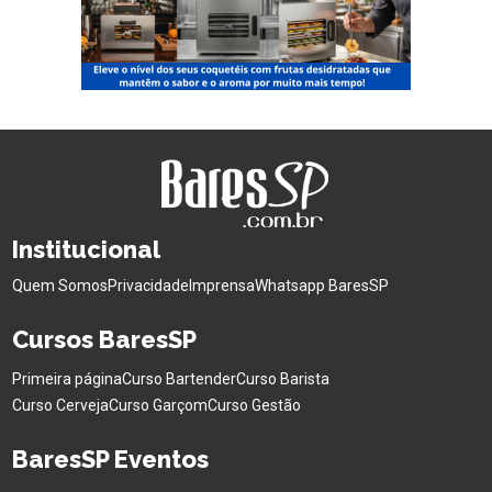
Institucional
Quem Somos
Privacidade
Imprensa
Whatsapp BaresSP
Cursos BaresSP
Primeira página
Curso Bartender
Curso Barista
Curso Cerveja
Curso Garçom
Curso Gestão
BaresSP Eventos