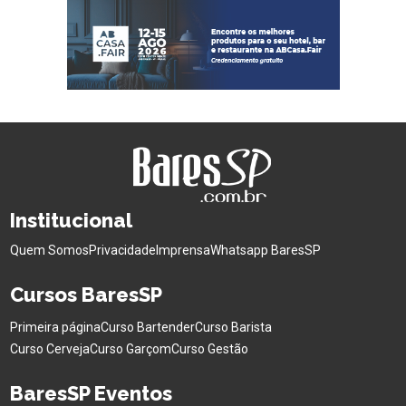
Institucional
Quem Somos
Privacidade
Imprensa
Whatsapp BaresSP
Cursos BaresSP
Primeira página
Curso Bartender
Curso Barista
Curso Cerveja
Curso Garçom
Curso Gestão
BaresSP Eventos