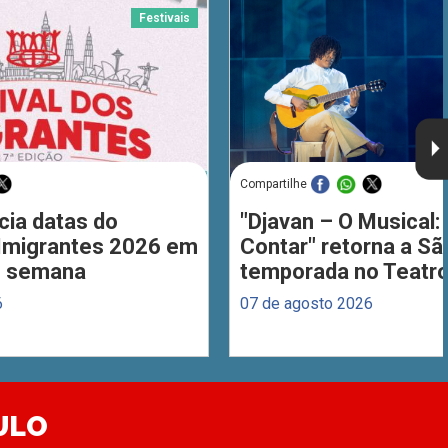
Festivais
Compartilhe
cia datas do
"Djavan – O Musical: 
 Imigrantes 2026 em
Contar" retorna a S
de semana
temporada no Teatro
6
07 de agosto 2026
ULO