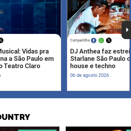
Compartilhe
usical: Vidas pra
DJ Anthea faz estrei
rna a São Paulo em
Starlane São Paulo 
 Teatro Claro
house e techno
6
06 de agosto 2026
COUNTRY