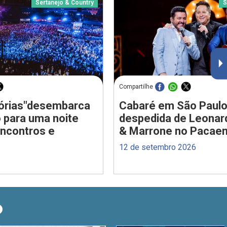
Sertanejo & Country
S
Compartilhe
stórias"desembarca
Cabaré em São Paulo
 para uma noite
despedida de Leonar
encontros e
& Marrone no Pacae
12 de setembro 2026
O