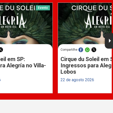
Evento
Compartilhe
eil em SP:
Cirque du Soleil em 
a Alegría no Villa-
Ingressos para Alegrí
Lobos
6
22 de agosto 2026