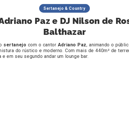
Sertanejo & Country
driano Paz e DJ Nilson de Ros
Balthazar
ço
sertanejo
com o cantor
Adriano Paz
, animando o públi
istura do rústico e moderno. Com mais de 440m² de terren
ça e em seu segundo andar um lounge bar.