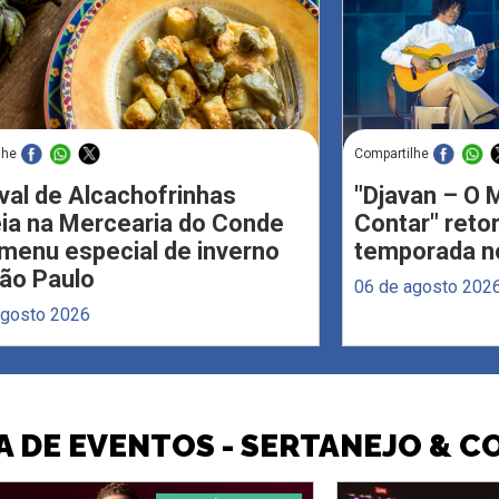
lhe
Compartilhe
val de Alcachofrinhas
"Djavan – O M
eia na Mercearia do Conde
Contar" reto
menu especial de inverno
temporada no
ão Paulo
06 de agosto 202
agosto 2026
 DE EVENTOS - SERTANEJO & 