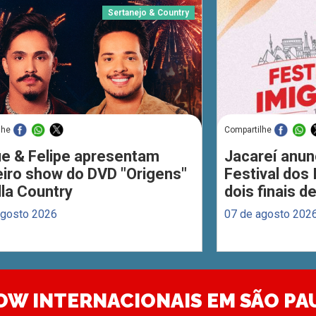
Sertanejo & Country
lhe
Compartilhe
ue & Felipe apresentam
Jacareí anun
eiro show do DVD "Origens"
Festival dos
lla Country
dois finais 
agosto 2026
07 de agosto 202
OW INTERNACIONAIS EM SÃO PA