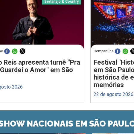
Sertanejo & Country
he
Compartilhe
 Reis apresenta turnê "Pra
Festival "Hi
Guardei o Amor" em São
em São Paulo
histórica de 
memórias
gosto 2026
22 de agosto 2026
SHOW NACIONAIS EM SÃO PAUL