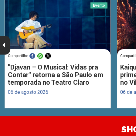
Evento
Compartilhe
Comparti
"Djavan – O Musical: Vidas pra
Kaiq
Contar" retorna a São Paulo em
prim
temporada no Teatro Claro
no Vi
06 de agosto 2026
06 de 
SH