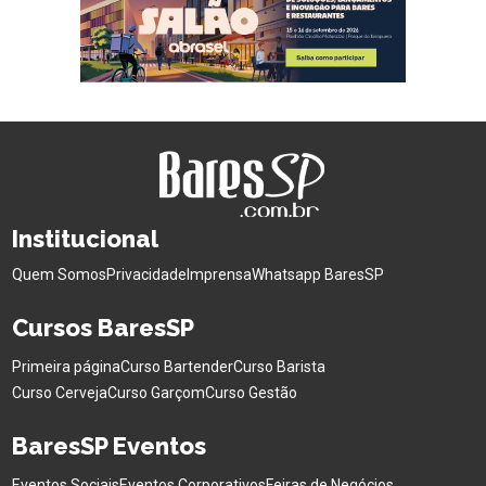
Institucional
Quem Somos
Privacidade
Imprensa
Whatsapp BaresSP
Cursos BaresSP
Primeira página
Curso Bartender
Curso Barista
Curso Cerveja
Curso Garçom
Curso Gestão
BaresSP Eventos
Eventos Sociais
Eventos Corporativos
Feiras de Negócios