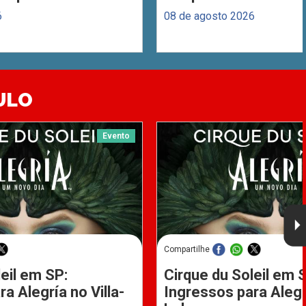
6
08 de agosto 2026
ULO
Evento
Compartilhe
eil em SP:
Cirque du Soleil em 
a Alegría no Villa-
Ingressos para Alegrí