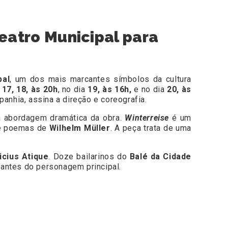
eatro Municipal para
pal
, um dos mais marcantes símbolos da cultura
s
17, 18, às 20h
, no dia
19, às 16h,
e no dia
20, às
panhia, assina a direção e coreografia.
a abordagem dramática da obra.
Winterreise
é um
e poemas de
Wilhelm Müller
. A peça trata de uma
icius Atique
. Doze bailarinos do
Balé da Cidade
antes do personagem principal.