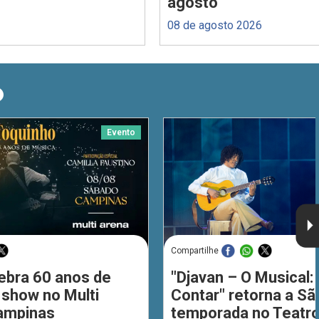
agosto
08 de agosto 2026
O
Evento
Compartilhe
ebra 60 anos de
"Djavan – O Musical: 
 show no Multi
Contar" retorna a S
ampinas
temporada no Teatro