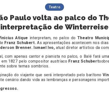
Teatro
ão Paulo volta ao palco do Th
interpretação de Winterreise
Vinicius Atique
interpretam, no palco do
Theatro Munici
de
Franz Schubert.
As apresentações acontecem nos dia
derson Brenner. Ismael Ivo,
atual diretor artístico da com
l, com apenas cantor e pianista no palco, o Balé fará um
o em 1827 pelo compositor austríaco
Franz Schubert
sobr
jante sobre temas sombrios.
nação do viajante que será interpretado pelo barítono
Vin
 cenário dando vida as lembranças e personagens import
ngressos.