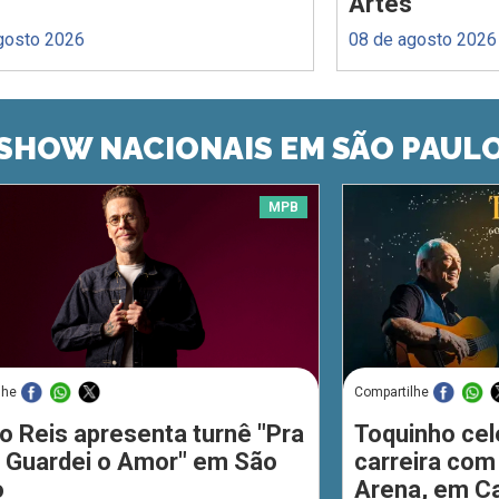
Artes
gosto 2026
08 de agosto 2026
SHOW NACIONAIS EM SÃO PAUL
MPB
lhe
Compartilhe
o Reis apresenta turnê "Pra
Toquinho cel
 Guardei o Amor" em São
carreira com
o
Arena, em C