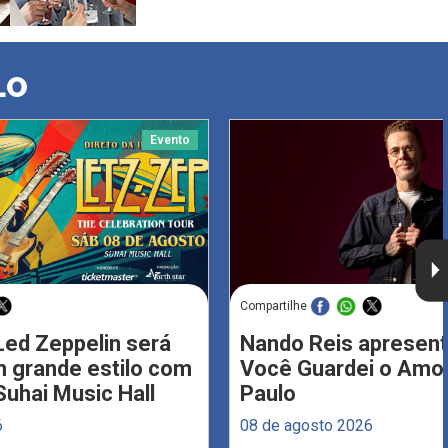
LO
Evento
Compartilhe
Led Zeppelin será
Nando Reis apresent
 grande estilo com
Você Guardei o Amo
Suhai Music Hall
Paulo
6
08 de agosto 2026