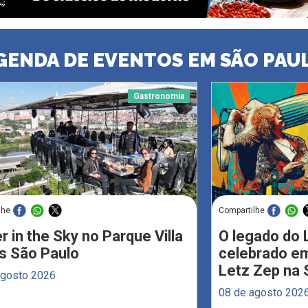
GENDA DE EVENTOS EM SÃO PAU
Gastronomia
lhe
Compartilhe
r in the Sky no Parque Villa
O legado do 
s São Paulo
celebrado em
Letz Zep na 
agosto 2026
08 de agosto 202