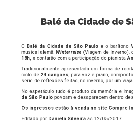
Balé da Cidade de S
O
Balé da Cidade de São Paulo
e o barítono
musical alemã:
Winterreise
(
Viagem de Inverno), 
18h,
e contarão com a participação do pianista
An
Tradicionalmente apresentada em forma de recita
ciclo de
24 canções
, para voz e piano, compost
série de reflexões feitas, no inverno, por um via
No espetáculo tudo é produto da memória e imagi
de São Paulo
povoam e desaparecem dentro deste
Os ingressos estão à venda no site
Compre I
Editado por
Daniela Silveira
às 12/05/2017