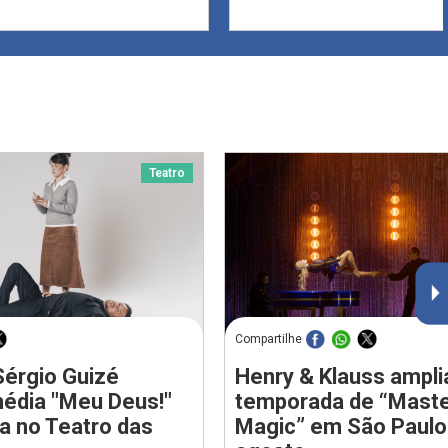
Teatro
Compartilhe
Sérgio Guizé
Henry & Klauss ampl
édia "Meu Deus!"
temporada de “Maste
 no Teatro das
Magic” em São Paulo