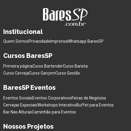
Institucional
Quem Somos
Privacidade
Imprensa
Whatsapp BaresSP
Cursos BaresSP
Primeira página
Curso Bartender
Curso Barista
Curso Cerveja
Curso Garçom
Curso Gestão
BaresSP Eventos
Eventos Sociais
Eventos Corporativos
Feiras de Negócios
Cervejas Especiais
Workshops Interativo
Buffet para Eventos
Bar Nas Alturas
Caminhão para Eventos
Nossos Projetos