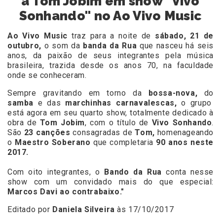
a Tom Jobim em show "Vivo
Sonhando" no Ao Vivo Music
Ao Vivo Music
traz para a noite de
sábado, 21 de
outubro,
o som da
banda da Rua
que nasceu há seis
anos, da paixão de seus integrantes pela música
brasileira, trazida desde os anos 70, na faculdade
onde se conheceram.
Sempre gravitando em torno da
bossa-nova,
do
samba
e das
marchinhas carnavalescas,
o grupo
está agora em seu quarto show, totalmente dedicado à
obra de
Tom Jobim
, com o título de
Vivo Sonhando
.
São
23 canções
consagradas de
Tom,
homenageando
o
Maestro Soberano
que completaria
90 anos neste
2017.
Com oito integrantes, o
Bando da Rua
conta nesse
show com um convidado mais do que especial:
Marcos Davi ao contrabaixo."
Editado por
Daniela Silveira
às 17/10/2017