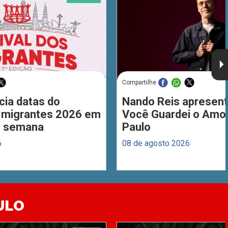
Compartilhe
cia datas do
Nando Reis apresent
 Imigrantes 2026 em
Você Guardei o Amo
de semana
Paulo
6
08 de agosto 2026
ULO