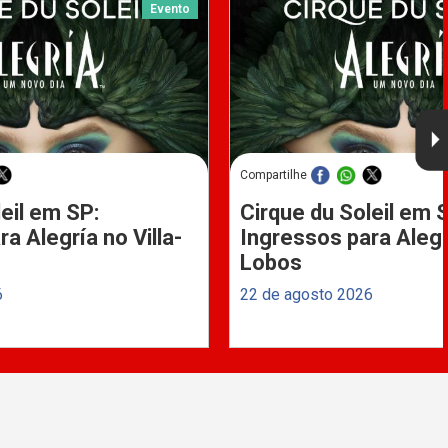
Evento
Compartilhe
eil em SP:
Cirque du Soleil em 
a Alegría no Villa-
Ingressos para Alegrí
Lobos
6
22 de agosto 2026