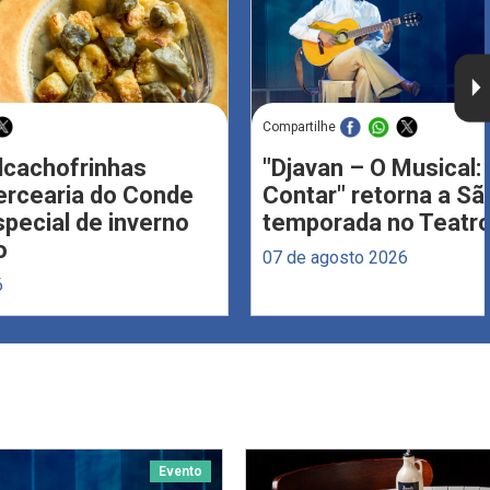
Compartilhe
Alcachofrinhas
"Djavan – O Musical: 
ercearia do Conde
Contar" retorna a S
ecial de inverno
temporada no Teatro
o
07 de agosto 2026
6
Evento