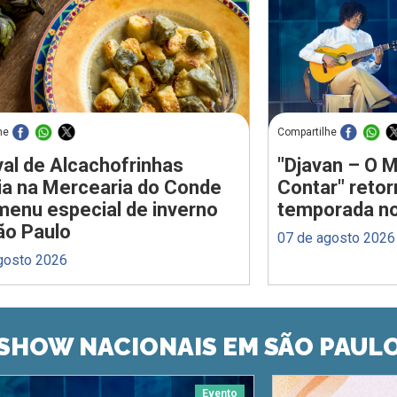
he
Compartilhe
val de Alcachofrinhas
"Djavan – O M
ia na Mercearia do Conde
Contar" reto
enu especial de inverno
temporada no
ão Paulo
07 de agosto 2026
gosto 2026
SHOW NACIONAIS EM SÃO PAUL
Evento