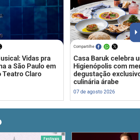
Compartilhe
usical: Vidas pra
Casa Baruk celebra 
rna a São Paulo em
Higienópolis com me
 Teatro Claro
degustação exclusiv
culinária árabe
07 de agosto 2026
O
Festivais