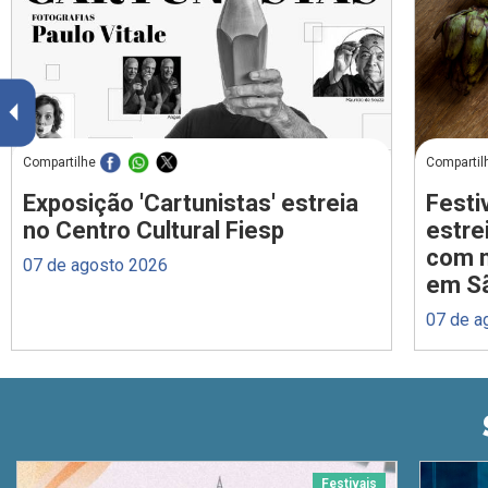
Compartilhe
Compartil
Exposição 'Cartunistas' estreia
Festi
no Centro Cultural Fiesp
estre
com m
07 de agosto 2026
em S
07 de a
Festivais