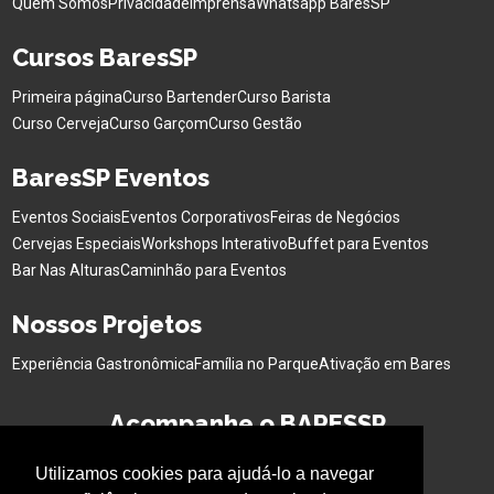
Quem Somos
Privacidade
Imprensa
Whatsapp BaresSP
Cursos BaresSP
Primeira página
Curso Bartender
Curso Barista
Curso Cerveja
Curso Garçom
Curso Gestão
BaresSP Eventos
Eventos Sociais
Eventos Corporativos
Feiras de Negócios
Cervejas Especiais
Workshops Interativo
Buffet para Eventos
Bar Nas Alturas
Caminhão para Eventos
Nossos Projetos
Experiência Gastronômica
Família no Parque
Ativação em Bares
Acompanhe o BARESSP
Utilizamos cookies para ajudá-lo a navegar