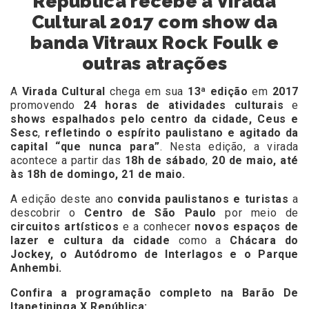
República recebe a Virada
Cultural 2017 com show da
banda Vitraux Rock Foulk e
outras atrações
A
Virada Cultural
chega em sua
13ª edição
em
2017
promovendo
24 horas de atividades culturais
e
shows espalhados pelo centro da cidade, Ceus e
Sesc
,
refletindo o espírito paulistano e agitado da
capital “que nunca para”
. Nesta edição, a virada
acontece a partir das
18h de sábado
,
20 de maio, até
às 18h de domingo, 21 de maio.
A edição deste ano
convida paulistanos e turistas
a
descobrir o
Centro de São Paulo
por meio de
circuitos artísticos
e a conhecer
novos espaços de
lazer e cultura da cidade
como a
Chácara do
Jockey, o Autódromo de Interlagos e o Parque
Anhembi.
Confira a programação completo na Barão De
Itapetininga X República: