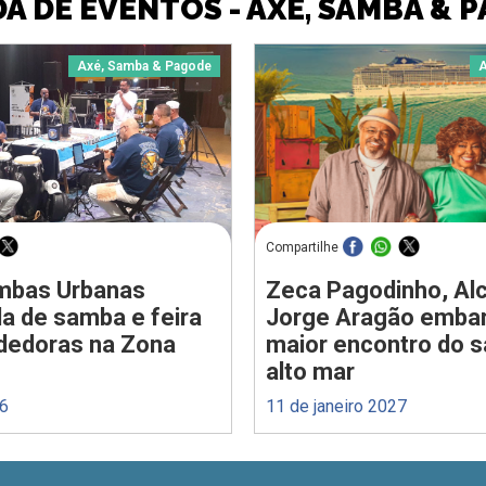
A DE EVENTOS - AXÉ, SAMBA & 
Axé, Samba & Pagode
A
Compartilhe
ombas Urbanas
Zeca Pagodinho, Alc
a de samba e feira
Jorge Aragão emba
dedoras na Zona
maior encontro do 
alto mar
26
11 de janeiro 2027