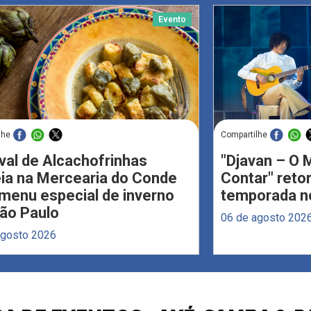
Evento
lhe
Compartilhe
val de Alcachofrinhas
"Djavan – O M
eia na Mercearia do Conde
Contar" reto
menu especial de inverno
temporada no
ão Paulo
06 de agosto 202
agosto 2026