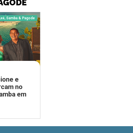
PAGODE
xé, Samba & Pagode
ione e
rcam no
samba em