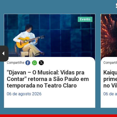
Evento
Compartilhe
Comparti
"Djavan – O Musical: Vidas pra
Kaiq
Contar" retorna a São Paulo em
prim
temporada no Teatro Claro
no Vi
06 de agosto 2026
06 de 