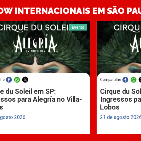
OW INTERNACIONAIS EM SÃO PA
Evento
lhe
Compartilhe
e du Soleil em SP:
Cirque du Sol
ssos para Alegría no Villa-
Ingressos par
s
Lobos
agosto 2026
21 de agosto 202