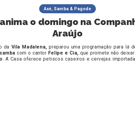
Axé, Samba & Pagode
a anima o domingo na Compan
Araújo
ão da
Vila Madalena,
preparou uma programação para lá d
 samba
com o cantor
Felipe e Cia
,
que promete não deixar
o
. A Casa oferece petiscos caseiros e cervejas importa