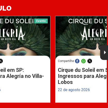
ULO
Evento
Compartilhe
eil em SP:
Cirque du Soleil em 
a Alegría no Villa-
Ingressos para Alegrí
Lobos
6
22 de agosto 2026