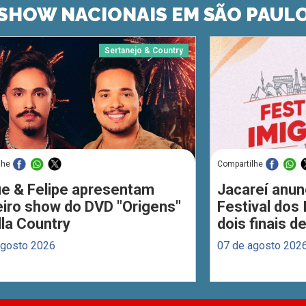
SHOW NACIONAIS EM SÃO PAUL
Sertanejo & Country
lhe
Compartilhe
ue & Felipe apresentam
Jacareí anun
eiro show do DVD "Origens"
Festival dos
lla Country
dois finais 
agosto 2026
07 de agosto 202