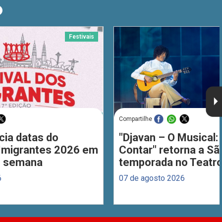
O
Festivais
Compartilhe
cia datas do
"Djavan – O Musical: 
 Imigrantes 2026 em
Contar" retorna a S
de semana
temporada no Teatro
6
07 de agosto 2026