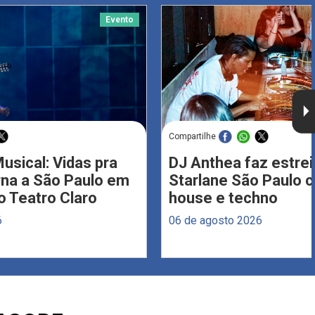
Evento
Compartilhe
usical: Vidas pra
DJ Anthea faz estrei
rna a São Paulo em
Starlane São Paulo 
 Teatro Claro
house e techno
6
06 de agosto 2026